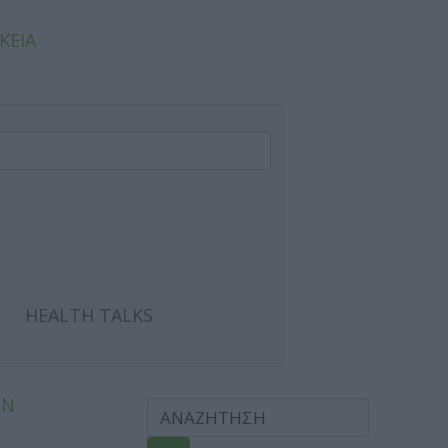
ΚΕΙΑ
HEALTH TALKS
ΩΝ