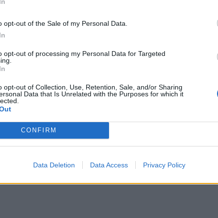
In
μπορ
χωρί
o opt-out of the Sale of my Personal Data.
In
to opt-out of processing my Personal Data for Targeted
ing.
In
υπουργοί της πανδημίας Πλεύρης –
o opt-out of Collection, Use, Retention, Sale, and/or Sharing
νδρέας Ξανθός με τον ΣΥΡΙΖΑ
ersonal Data that Is Unrelated with the Purposes for which it
lected.
Out
ε την ψήφο του τους δύο υπουργούς Υγείας
ικίλια, που...
CONFIRM
Data Deletion
Data Access
Privacy Policy