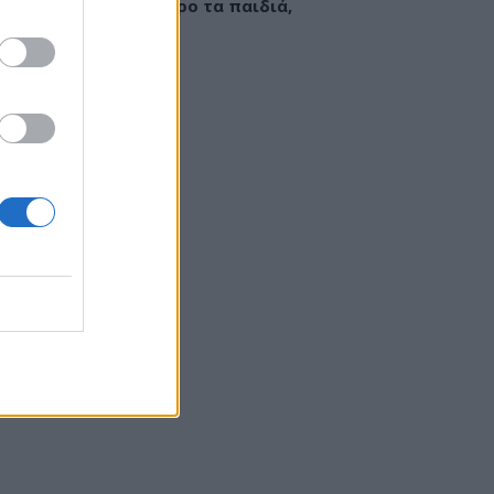
εί να «γεμίσει» σίδηρο τα παιδιά,
ς παρενέργειες