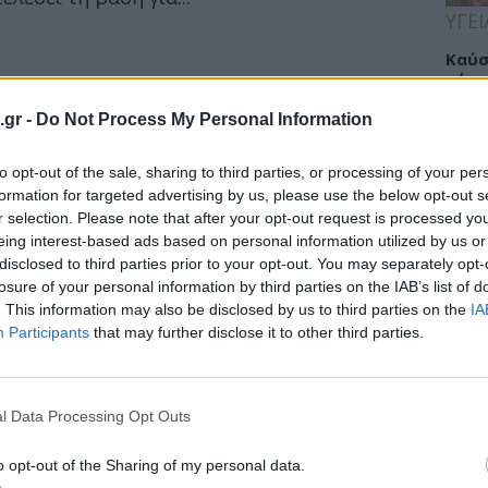
ΥΓΕΙ
Καύσ
κάνο
παχ
.gr -
Do Not Process My Personal Information
to opt-out of the sale, sharing to third parties, or processing of your per
formation for targeted advertising by us, please use the below opt-out s
ΕΙΔΗ
r selection. Please note that after your opt-out request is processed y
eing interest-based ads based on personal information utilized by us or
ΙΣΑ:
disclosed to third parties prior to your opt-out. You may separately opt-
άση η υπογραφή της ΚΥΑ για τον
Νείλ
losure of your personal information by third parties on the IAB’s list of
Αρχέ
ς Διάσωσης και Αεροδιακομιδών
. This information may also be disclosed by us to third parties on the
IA
Participants
that may further disclose it to other third parties.
διακομιδές «θέλουμε να δούμε να
ργανωμένα». Οι αρμόδιες υπηρεσίες είναι
ΔΙΑ
l Data Processing Opt Outs
19:0
o opt-out of the Sharing of my personal data.
Κεχρ