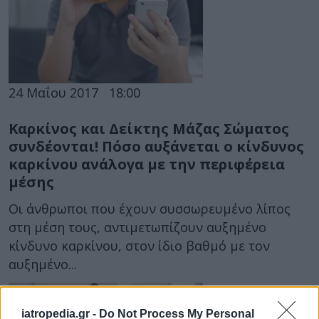
24 Μαΐου 2017
18:00
Καρκίνος και Δείκτης Μάζας Σώματος
συνδέονται! Πόσο αυξάνεται ο κίνδυνος
καρκίνου ανάλογα με την περιφέρεια
μέσης
Οι άνθρωποι που έχουν συσσωρευμένο λίπος
στη μέση τους, αντιμετωπίζουν αυξημένο
κίνδυνο καρκίνου, στον ίδιο βαθμό με τον
αυξημένο...
iatropedia.gr -
Do Not Process My Personal