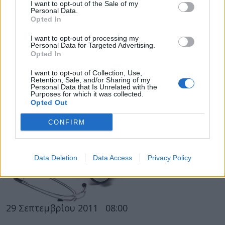
I want to opt-out of the Sale of my
Personal Data.
Opted In
17 Νοεμβρίου 2015
17:42
I want to opt-out of processing my
Personal Data for Targeted Advertising.
Opted In
Μετρητής αναλογίας μέσης-γοφών
I want to opt-out of Collection, Use,
Η αναλογία μέσης – γοφών είναι ένας
Retention, Sale, and/or Sharing of my
Personal Data that Is Unrelated with the
σημαντικός δείκτης για την υγεία μας, καθώς
Purposes for which it was collected.
Opted Out
έχει συσχετιστεί άμεσα με τον...
CONFIRM
Data Deletion
Data Access
Privacy Policy
29 Σεπτεμβρίου 2011
08:00