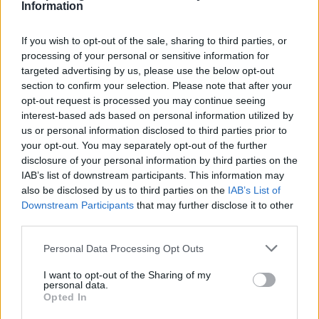
Information
If you wish to opt-out of the sale, sharing to third parties, or
processing of your personal or sensitive information for
targeted advertising by us, please use the below opt-out
section to confirm your selection. Please note that after your
25 Απριλίου 2016
11:00
opt-out request is processed you may continue seeing
interest-based ads based on personal information utilized by
Εκπληκτικό: Ένας 3D καθρέφτης δείχνει
us or personal information disclosed to third parties prior to
τις αλλαγές στο σώμα σας και το αν
your opt-out. You may separately opt-out of the further
χάνετε όντως κιλά! (ΒΙΝΤΕΟ)
disclosure of your personal information by third parties on the
IAB’s list of downstream participants. This information may
Οι καθρέφτες, όπως και οι άλλες μέθοδοι
also be disclosed by us to third parties on the
IAB’s List of
παρακολούθησης της φυσικής κατάστασης,
Downstream Participants
that may further disclose it to other
third parties.
όπως το σωματικό βάρος και ο Δείκτης Μάζας...
Personal Data Processing Opt Outs
I want to opt-out of the Sharing of my
personal data.
Opted In