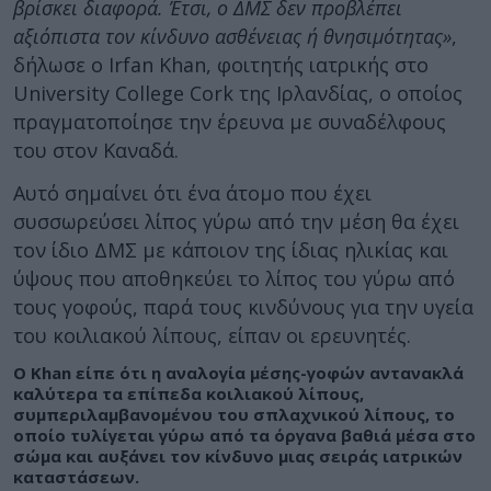
βρίσκει διαφορά. Έτσι, ο ΔΜΣ δεν προβλέπει
αξιόπιστα τον κίνδυνο ασθένειας ή θνησιμότητας»
,
δήλωσε ο Irfan Khan, φοιτητής ιατρικής στο
University College Cork της Ιρλανδίας, ο οποίος
πραγματοποίησε την έρευνα με συναδέλφους
του στον Καναδά.
Αυτό σημαίνει ότι ένα άτομο που έχει
συσσωρεύσει λίπος γύρω από την μέση θα έχει
τον ίδιο ΔΜΣ με κάποιον της ίδιας ηλικίας και
ύψους που αποθηκεύει το λίπος του γύρω από
τους γοφούς, παρά τους κινδύνους για την υγεία
του κοιλιακού λίπους, είπαν οι ερευνητές.
Ο Khan είπε ότι η αναλογία μέσης-γοφών αντανακλά
καλύτερα τα επίπεδα κοιλιακού λίπους,
συμπεριλαμβανομένου του σπλαχνικού λίπους, το
οποίο τυλίγεται γύρω από τα όργανα βαθιά μέσα στο
σώμα και αυξάνει τον κίνδυνο μιας σειράς ιατρικών
καταστάσεων.