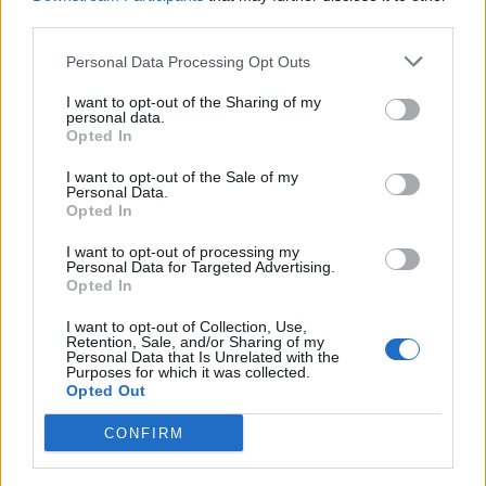
Αυτός ο σύνδεσμος ήταν ισχυρότερος στους
third parties.
άνδρες παρά στις γυναίκες.
Personal Data Processing Opt Outs
Πηγή:
https://www.upi.com
I want to opt-out of the Sharing of my
personal data.
φωτό: iStock
Opted In
ΔΙΑΒΑΣΤΕ ΕΠΙΣΗΣ
I want to opt-out of the Sale of my
Personal Data.
Opted In
Τι ΔΕΝ σας λέει ο Δείκτης Μάζας Σώματος:
Υπολογισμός ΕΔΩ – Ποιες άλλες μετρήσεις
I want to opt-out of processing my
Personal Data for Targeted Advertising.
συνιστούν οι ειδικοί
Opted In
Χοληστερόλη και Δείκτης Μάζας Σώματος:
I want to opt-out of Collection, Use,
Υγιή επίπεδα για την ηλικία και το ύψος σας
Retention, Sale, and/or Sharing of my
Personal Data that Is Unrelated with the
Purposes for which it was collected.
Δείκτης Μάζας Σώματος: 6-13% αυξημένος
Opted Out
κίνδυνος για έξι καρκίνους με κάθε
CONFIRM
παραπάνω μονάδα μέτρησης!
Σπλαχνικό λίπος: Τι είναι, πώς μετριέται και