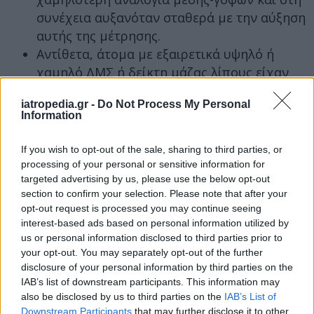
συνέχεια αυξανόταν σταθερά με την αύξηση
αυτής της μέτρησης.
Αντίθετα, άτομα με εξαιρετικά υψηλό ή
χαμηλό ΔΜΣ ή δείκτη μάζας λίπους είχαν
αυξημένο κίνδυνο θανάτου σε σύγκριση με
iatropedia.gr -
Do Not Process My Personal
εκείνα με μέτριο ΔΜΣ ή δείκτη μάζας
Information
λίπους.
Για παράδειγμα, κάθε αύξηση κατά μία
If you wish to opt-out of the sale, sharing to third parties, or
μονάδα στην αναλογία μέσης-γοφών αύξανε
processing of your personal or sensitive information for
targeted advertising by us, please use the below opt-out
τις πιθανότητες πρόωρου θανάτου κατά
section to confirm your selection. Please note that after your
σχεδόν διπλάσιες από μια αύξηση κατά μία
opt-out request is processed you may continue seeing
μονάδα στον ΔΜΣ ή στον δείκτη μάζας
interest-based ads based on personal information utilized by
λίπους.
us or personal information disclosed to third parties prior to
Οι επιστήμονες ανακάλυψαν επίσης ότι η
your opt-out. You may separately opt-out of the further
disclosure of your personal information by third parties on the
αναλογία μέσης-γοφών συσχετίστηκε πιο
IAB’s list of downstream participants. This information may
έντονα με τον θάνατο από όλες τις αιτίες
also be disclosed by us to third parties on the
IAB’s List of
παρά ο ΔΜΣ ή ο δείκτης μάζας λίπους.
Downstream Participants
that may further disclose it to other