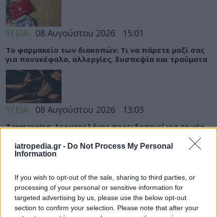
ΥΓΕΙΑ
08 Αυγούστου 2026
15:01
Το φαρμακείο των διακοπών: Τι να πάρετε μαζί σας
για πονοκέφαλο, αλλεργίες, δυσπεψία και τραύματα
ΥΓΕΙΑ
08 Αυγούστου 2026
13:03
Tanmaxxing: Δερματολόγος προειδοποιεί για το νέο
trend που στέλνει τη Gen Z στον ήλιο χωρίς
αντηλιακό
iatropedia.gr -
Do Not Process My Personal
Information
If you wish to opt-out of the sale, sharing to third parties, or
processing of your personal or sensitive information for
targeted advertising by us, please use the below opt-out
section to confirm your selection. Please note that after your