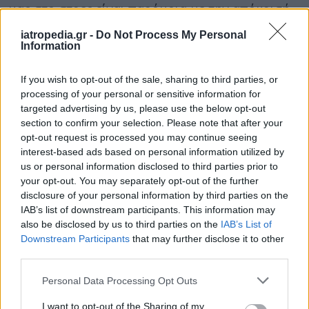
μας στο στρες είναι παρόμοια με την απόκρισή
μας στην ασθένεια, ενεργοποιώντας μερικές από
iatropedia.gr -
Do Not Process My Personal
τις ίδιες οδούς (για παράδειγμα, και οι δύο
Information
αποκρίσεις πυροδοτούν την παραγωγή σημάτων
του ανοσοποιητικού συστήματος που
If you wish to opt-out of the sale, sharing to third parties, or
processing of your personal or sensitive information for
ονομάζονται προφλεγμονώδεις κυτοκίνες).
targeted advertising by us, please use the below opt-out
Οι ερευνητές εξέτασαν επίσης γενετικές
section to confirm your selection. Please note that after your
opt-out request is processed you may continue seeing
παραλλαγές που είχαν προηγουμένως βρεθεί ότι
interest-based ads based on personal information utilized by
επηρεάζουν την ανοσο-νευροενδοκρινική μας
us or personal information disclosed to third parties prior to
απόκριση και διαπίστωσαν ότι η συσχέτιση
your opt-out. You may separately opt-out of the further
μεταξύ των αγχωτικών συνθηκών της ζωής και
disclosure of your personal information by third parties on the
IAB’s list of downstream participants. This information may
του ανήκειν στην ομάδα υψηλού κινδύνου
also be disclosed by us to third parties on the
IAB’s List of
τέσσερα χρόνια αργότερα παρέμεινε αληθινή,
Downstream Participants
that may further disclose it to other
ανεξάρτητα από τη γενετική προδιάθεση.
third parties.
Η έρευνα υποστηρίχθηκε από το βρετανικό
Personal Data Processing Opt Outs
Εθνικό Ινστιτούτο για τη Γήρανση, το Εθνικό
I want to opt-out of the Sharing of my