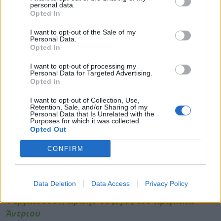
Ινστιτούτο Έρευνας Υγείας και Φροντίδας του
personal data.
Opted In
Ηνωμένου Βασιλείου (NIHR), το Συμβούλιο
Οικονομικής και Κοινωνικής Έρευνας (ESRC), το
I want to opt-out of the Sale of my
Personal Data.
Συμβούλιο Έρευνας Βιοτεχνολογίας και
Opted In
Βιολογικών Επιστημών (BBSRC) και το UCL.
I want to opt-out of processing my
Φωτογραφία:
iStock
Personal Data for Targeted Advertising.
Opted In
ΔΙΑΒΑΣΤΕ ΕΠΙΣΗΣ:
I want to opt-out of Collection, Use,
Retention, Sale, and/or Sharing of my
Γυναίκα με σπάνια νόσο η πρώτη ασθενής που
Personal Data that Is Unrelated with the
Purposes for which it was collected.
δοκιμάζει φάρμακο για να αποφύγει τον
Opted Out
καρκίνο
CONFIRM
Με γρίπη Η1Ν1 ο πρωθυπουργός Κυριάκος
Μητσοτάκης
Data Deletion
Data Access
Privacy Policy
Βρετανία: Με μελάνωμα διαγνώστηκε η Σάρα
Φέργκιουσον, πρώην σύζυγος του πρίγκιπα
Άντριου