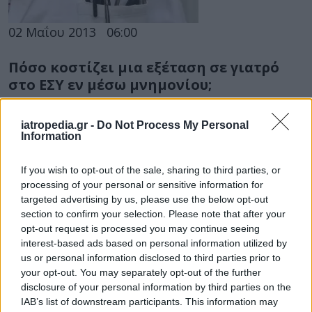
02 Μαΐου 2013
06:00
Πόσο κοστίζει μια εξέταση σε γιατρό
στο ΕΣΥ εν μέσω μνημονίου;
Άρδην έχει αλλάξει το ιατρικό τοπίο στο ΕΣΥ
iatropedia.gr -
Do Not Process My Personal
στην εποχή του μνημονίου καθώς οι ασθενείς
Information
καλούνται να πληρώνουν όλο...
If you wish to opt-out of the sale, sharing to third parties, or
processing of your personal or sensitive information for
targeted advertising by us, please use the below opt-out
section to confirm your selection. Please note that after your
opt-out request is processed you may continue seeing
interest-based ads based on personal information utilized by
us or personal information disclosed to third parties prior to
your opt-out. You may separately opt-out of the further
12 Νοεμβρίου 2012
08:08
disclosure of your personal information by third parties on the
IAB’s list of downstream participants. This information may