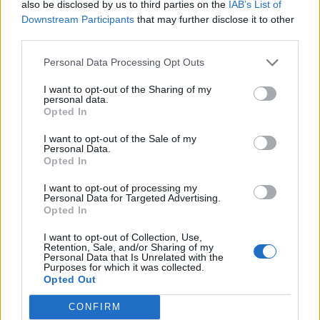
also be disclosed by us to third parties on the
IAB’s List of
Τι αλλαγές έρχονται άμεσα στην Υγεία
Downstream Participants
that may further disclose it to other
λόγω μνημονίου!
third parties.
Αλλεπάλληλες είναι οι αλλαγές που φέρνουν τα
Personal Data Processing Opt Outs
μνημόνια αλλά και το νέο μεσοπρόθεσμο στην
I want to opt-out of the Sharing of my
υγεία. Η περίθαλψη αλλάζει άρδην...
personal data.
Opted In
I want to opt-out of the Sale of my
Personal Data.
Opted In
I want to opt-out of processing my
Personal Data for Targeted Advertising.
Opted In
12 Οκτωβρίου 2012
07:07
I want to opt-out of Collection, Use,
Retention, Sale, and/or Sharing of my
Personal Data that Is Unrelated with the
Purposes for which it was collected.
Πόσο θα πληρώνουμε για νοσηλεία σε
Opted Out
ιδιωτικές κλινικές! Αυξήσεις σοκ για
όλους
CONFIRM