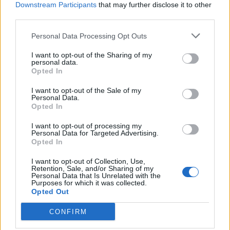
βακτηριακή λοίμωξη που μπορεί να κάνει το
Downstream Participants
that may further disclose it to other
λαιμό σας να σας πονάει και...
third parties.
Personal Data Processing Opt Outs
I want to opt-out of the Sharing of my
personal data.
Opted In
I want to opt-out of the Sale of my
Personal Data.
Opted In
06 Νοεμβρίου 2017
14:04
I want to opt-out of processing my
Personal Data for Targeted Advertising.
Στρεπτόκοκκος Β: Πότε είναι
Opted In
θανατηφόρος για το νεογέννητο – Τι
I want to opt-out of Collection, Use,
γίνεται στην Ελλάδα
Retention, Sale, and/or Sharing of my
Personal Data that Is Unrelated with the
Purposes for which it was collected.
Σχεδόν 150.000 μωρά γεννιούνται νεκρά ή
Opted Out
πεθαίνουν λίγο μετά τη γέννα κάθε χρόνο σε όλο
CONFIRM
τον κόσμο, εξαιτίας λοίμωξης...