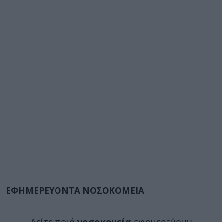
ΕΦΗΜΕΡΕΥΟΝΤΑ ΝΟΣΟΚΟΜΕΙΑ
Δείτε ποιά
νοσοκομεία
εφημερεύουν