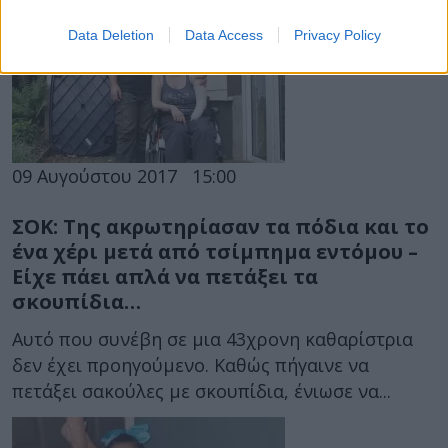
Data Deletion
Data Access
Privacy Policy
09 Αυγούστου 2017
15:00
ΣΟΚ: Της ακρωτηρίασαν τα πόδια και το
ένα χέρι μετά από τσίμπημα εντόμου –
Είχε πάει απλά να πετάξει τα
σκουπίδια…
Αυτό που συνέβη σε μια 43χρονη καθαρίστρια
δεν έχει προηγούμενο. Καθώς πήγαινε να
πετάξει σακούλες με σκουπίδια, ένιωσε να...