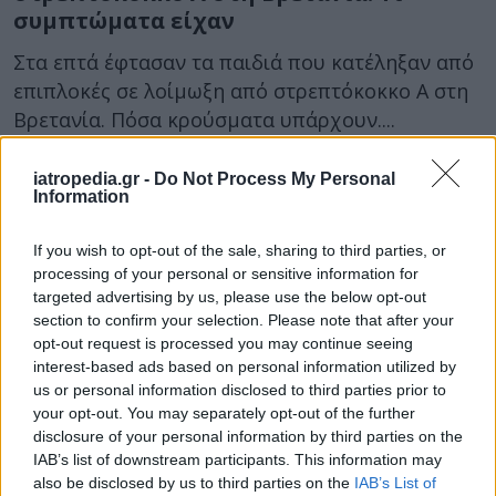
συμπτώματα είχαν
Στα επτά έφτασαν τα παιδιά που κατέληξαν από
επιπλοκές σε λοίμωξη από στρεπτόκοκκο Α στη
Βρετανία. Πόσα κρούσματα υπάρχουν....
iatropedia.gr -
Do Not Process My Personal
Information
If you wish to opt-out of the sale, sharing to third parties, or
processing of your personal or sensitive information for
targeted advertising by us, please use the below opt-out
section to confirm your selection. Please note that after your
07 Ιουνίου 2020
14:01
opt-out request is processed you may continue seeing
interest-based ads based on personal information utilized by
us or personal information disclosed to third parties prior to
Στρεπτόκοκκος: Τα σημάδια που
your opt-out. You may separately opt-out of the further
δείχνουν ότι έχετε μολυνθεί
disclosure of your personal information by third parties on the
IAB’s list of downstream participants. This information may
Ο στρεπτόκοκκος στον λαιμό είναι μια
also be disclosed by us to third parties on the
IAB’s List of