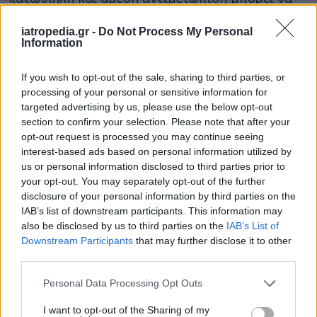
οδηγήσει στον θάνατο.
iatropedia.gr -
Do Not Process My Personal
Ο ΕΟΔΥ τονίζει ότι οποιοσδήποτε μπορεί να
Information
εκδηλώσει στρεπτοκοκκική λοίμωξη. Ορισμένες
If you wish to opt-out of the sale, sharing to third parties, or
ομάδες του πληθυσμού, όμως, όπως οι
processing of your personal or sensitive information for
ηλικιωμένοι, είναι πιο ευάλωτοι στην ανάπτυξή
targeted advertising by us, please use the below opt-out
της.
section to confirm your selection. Please note that after your
opt-out request is processed you may continue seeing
Η 80χρονη γυναίκα πάλεψε μία εβδομάδα να
interest-based ads based on personal information utilized by
κρατηθεί στη ζωή στην ΜΕΘ του Νοσοκομείου
us or personal information disclosed to third parties prior to
Λαμίας, αλλά παρά τις προσπάθειες των γιατρών
your opt-out. You may separately opt-out of the further
disclosure of your personal information by third parties on the
και του προσωπικού κατέληξε.
IAB’s list of downstream participants. This information may
Φωτογραφία: iStock
also be disclosed by us to third parties on the
IAB’s List of
Downstream Participants
that may further disclose it to other
third parties.
Personal Data Processing Opt Outs
I want to opt-out of the Sharing of my