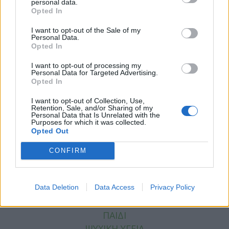
personal data.
Opted In
I want to opt-out of the Sale of my
Personal Data.
Opted In
I want to opt-out of processing my
Personal Data for Targeted Advertising.
Opted In
Facebook
Twitter
I want to opt-out of Collection, Use,
Retention, Sale, and/or Sharing of my
Tags:
ΣΤΡΕΠΤΟΚΟΚΚΟΣ
,
ΣΤΡΕΠΤΟΚΟΚΚΟΣ Α
Personal Data that Is Unrelated with the
Purposes for which it was collected.
Opted Out
CONFIRM
ΚΑΤΗΓΟΡΙΕΣ
ΕΙΔΗΣΕΙΣ
Data Deletion
Data Access
Privacy Policy
ΥΓΕΙΑ
ΠΑΙΔΙ
ΨΥΧΙΚΗ ΥΓΕΙΑ