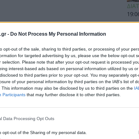
ΔΙΑ
19:0
Κεχρ
μπορ
.gr -
Do Not Process My Personal Information
χωρί
to opt-out of the sale, sharing to third parties, or processing of your per
formation for targeted advertising by us, please use the below opt-out s
r selection. Please note that after your opt-out request is processed y
ΕΙΔΗ
κτακτη σύσκεψη στο Μέγαρο Μαξίμου
eing interest-based ads based on personal information utilized by us or
disclosed to third parties prior to your opt-out. You may separately opt-
Τσιόδρα
Άδων
losure of your personal information by third parties on the IAB’s list of
προσ
. This information may also be disclosed by us to third parties on the
IA
 ώρα νέα έκτακτη σύσκεψη στο Μέγαρο
Ακτι
Participants
that may further disclose it to other third parties.
τείας Γιώργο Γεραπετρίτη, με...
l Data Processing Opt Outs
ΥΓΕΙ
o opt-out of the Sharing of my personal data.
Εξάν