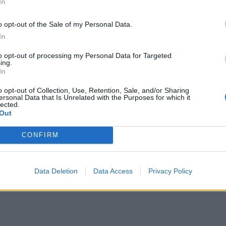
In
αλλε
εξηγ
o opt-out of the Sale of my Personal Data.
In
to opt-out of processing my Personal Data for Targeted
ιασμός των παιδιών περνά στα
ing.
ρων
In
εώρησε δίκαιο το αίτημα των παιδιάτρων να
o opt-out of Collection, Use, Retention, Sale, and/or Sharing
ersonal Data that Is Unrelated with the Purposes for which it
σμούς των παιδιών...
lected.
Out
CONFIRM
Data Deletion
Data Access
Privacy Policy