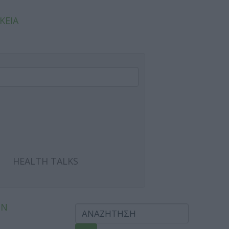
ΚΕΙΑ
HEALTH TALKS
ΩΝ