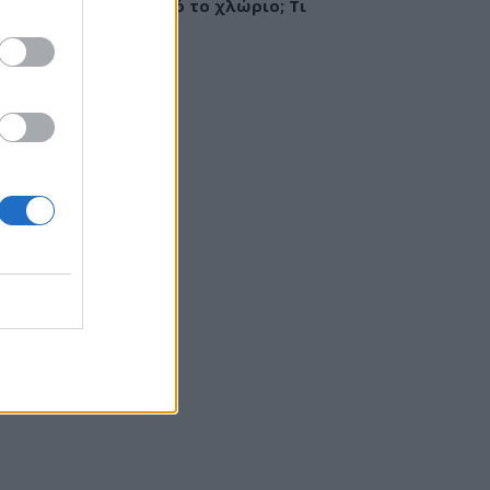
ργία ή ερεθισμός από το χλώριο; Τι
εί αλλεργιολόγος