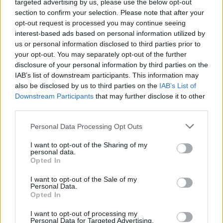
targeted advertising by us, please use the below opt-out
Μπορεί η vegan διατροφή να επιβραδύνει τη
section to confirm your selection. Please note that after your
βιολογική γήρανση; Τι έδειξε νέα μελέτη
opt-out request is processed you may continue seeing
interest-based ads based on personal information utilized by
us or personal information disclosed to third parties prior to
your opt-out. You may separately opt-out of the further
disclosure of your personal information by third parties on the
ΥΓΕΙΑ
10 Αυγούστου 2026
12:56
IAB’s list of downstream participants. This information may
also be disclosed by us to third parties on the
IAB’s List of
Φυσικοθεραπεία: Η κίνηση δεν είναι μόνο
Downstream Participants
that may further disclose it to other
αποκατάσταση, αλλά πρόληψη και μακροζωία
third parties.
Personal Data Processing Opt Outs
I want to opt-out of the Sharing of my
personal data.
Opted In
I want to opt-out of the Sale of my
Personal Data.
Opted In
I want to opt-out of processing my
Personal Data for Targeted Advertising.