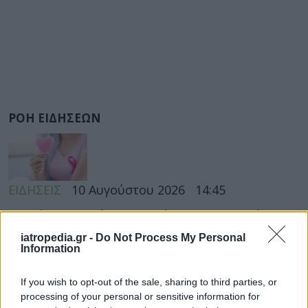
ΡΟΗ ΕΙΔΗΣΕΩΝ
ΕΙΔΗΣΕΙΣ
10 Αυγούστου 2026
14:45
«Δικαίωμα στη Λήθη» για τα άτομα με ιστορικό
καρκίνου στην Ελλάδα – Τι προβλέπει ο νέος νόμος
iatropedia.gr -
Do Not Process My Personal
Information
If you wish to opt-out of the sale, sharing to third parties, or
ΥΓΕΙΑ
10 Αυγούστου 2026
14:05
processing of your personal or sensitive information for