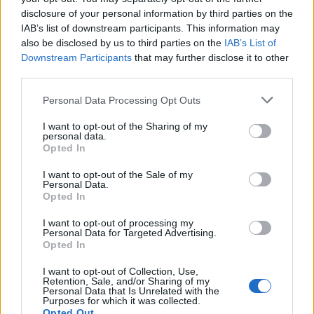
ΙΣΑ: «Καμπανάκι» για τον ιό του Δυτικού Νείλου στην
disclosure of your personal information by third parties on the
Αττική – Τι ζητά από τις Αρχές
IAB’s list of downstream participants. This information may
also be disclosed by us to third parties on the
IAB’s List of
Downstream Participants
that may further disclose it to other
third parties.
ΔΙΑΤΡΟΦΗ
07 Αυγούστου 2026
19:06
Personal Data Processing Opt Outs
Κεχρί: Πώς μια ενισχυμένη ποικιλία μπορεί να
I want to opt-out of the Sharing of my
«γεμίσει» σίδηρο τα παιδιά, χωρίς παρενέργειες
personal data.
Opted In
I want to opt-out of the Sale of my
Personal Data.
Opted In
I want to opt-out of processing my
Personal Data for Targeted Advertising.
Opted In
I want to opt-out of Collection, Use,
Retention, Sale, and/or Sharing of my
Personal Data that Is Unrelated with the
Purposes for which it was collected.
Opted Out