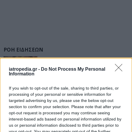
ΡΟΗ ΕΙΔΗΣΕΩΝ
iatropedia.gr -
Do Not Process My Personal
Information
ΥΓΕΙΑ
07 Αυγούστου 2026
20:01
If you wish to opt-out of the sale, sharing to third parties, or
Καύσωνας: Οι κίνδυνοι για όσους κάνουν θεραπεία
processing of your personal or sensitive information for
για διαβήτη και παχυσαρκία
targeted advertising by us, please use the below opt-out
section to confirm your selection. Please note that after your
opt-out request is processed you may continue seeing
interest-based ads based on personal information utilized by
us or personal information disclosed to third parties prior to
ΕΙΔΗΣΕΙΣ
07 Αυγούστου 2026
19:33
your opt-out. You may separately opt-out of the further