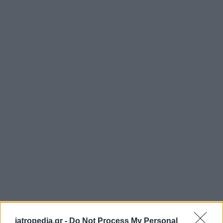
iatropedia.gr -
Do Not Process My Personal