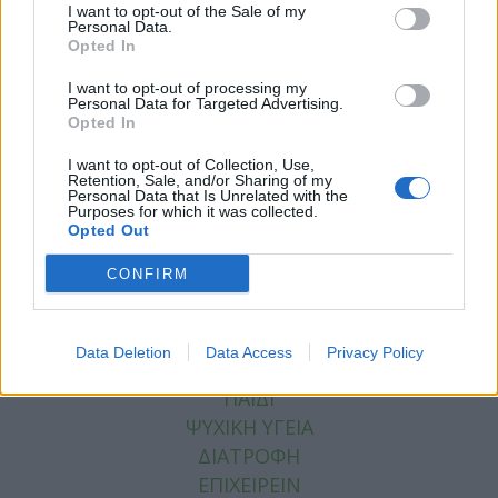
I want to opt-out of the Sale of my
Personal Data.
Opted In
Facebook
Twitter
I want to opt-out of processing my
Personal Data for Targeted Advertising.
Tags:
ΔΙΑΒΗΤΗΣ
,
ΕΟΦ
,
ΚΩΣΤΑΣ ΛΟΥΡΑΝΤΟΣ
,
Opted In
ΜΥΣΥΦΑ
,
ΠΑΝΕΛΛΗΝΙΟΣ ΦΑΡΜΑΚΕΥΤΙΚΟΣ
I want to opt-out of Collection, Use,
ΣΥΛΛΟΓΟΣ
,
ΦΑΡΜΑΚΑ
,
ΦΑΡΜΑΚΕΙΑ
Retention, Sale, and/or Sharing of my
Personal Data that Is Unrelated with the
Purposes for which it was collected.
Opted Out
CONFIRM
ΚΑΤΗΓΟΡΙΕΣ
ΕΙΔΗΣΕΙΣ
Data Deletion
Data Access
Privacy Policy
ΥΓΕΙΑ
ΠΑΙΔΙ
ΨΥΧΙΚΗ ΥΓΕΙΑ
ΔΙΑΤΡΟΦΗ
ΕΠΙΧΕΙΡΕΙΝ