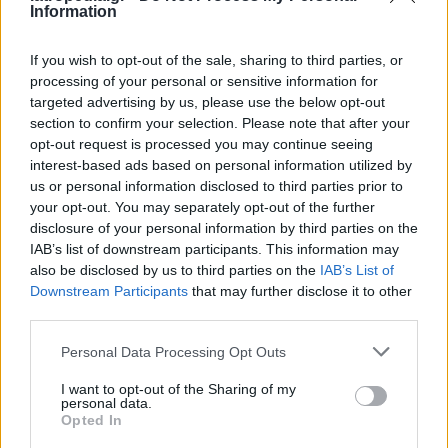
Information
Καταλήγοντας αναφέρει ότι « ένεκα του
σοβαρού κινδύνου της δημόσιας υγείας που
If you wish to opt-out of the sale, sharing to third parties, or
processing of your personal or sensitive information for
τίθεται από τη συνέχιση της ανωτέρω
targeted advertising by us, please use the below opt-out
παράνομης και ανεξέλεγκτης πώλησης
section to confirm your selection. Please note that after your
φαρμάκων, είμαστε δε στη διάθεσή σας για
opt-out request is processed you may continue seeing
οιανδήποτε διευκρίνιση».
interest-based ads based on personal information utilized by
us or personal information disclosed to third parties prior to
your opt-out. You may separately opt-out of the further
disclosure of your personal information by third parties on the
IAB’s list of downstream participants. This information may
also be disclosed by us to third parties on the
IAB’s List of
Downstream Participants
that may further disclose it to other
third parties.
Personal Data Processing Opt Outs
I want to opt-out of the Sharing of my
personal data.
Opted In