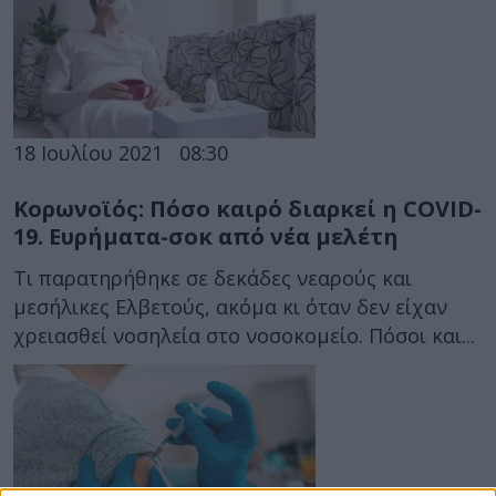
18 Ιουλίου 2021
08:30
Κορωνοϊός: Πόσο καιρό διαρκεί η COVID-
19. Ευρήματα-σοκ από νέα μελέτη
Τι παρατηρήθηκε σε δεκάδες νεαρούς και
μεσήλικες Ελβετούς, ακόμα κι όταν δεν είχαν
χρειασθεί νοσηλεία στο νοσοκομείο. Πόσοι και...