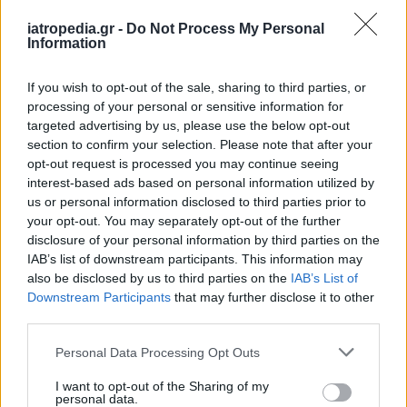
iatropedia.gr -
Do Not Process My Personal
Information
07 Ιουνίου 2021
07:35
If you wish to opt-out of the sale, sharing to third parties, or
Κορωνοϊός: Πως επηρεάζουν τα εμβόλια
processing of your personal or sensitive information for
τα άτομα με επίμονα συμπτώματα
targeted advertising by us, please use the below opt-out
Covid-19
section to confirm your selection. Please note that after your
opt-out request is processed you may continue seeing
Τι συνέβη σε ομάδα ατόμων με μακροχρόνια
interest-based ads based on personal information utilized by
συμπτώματα, όταν εμβολιάστηκαν 8 μήνες μετά
us or personal information disclosed to third parties prior to
your opt-out. You may separately opt-out of the further
την αρχική λοίμωξη Covid-19. Τι συμπτώματα...
disclosure of your personal information by third parties on the
IAB’s list of downstream participants. This information may
also be disclosed by us to third parties on the
IAB’s List of
Downstream Participants
that may further disclose it to other
third parties.
Personal Data Processing Opt Outs
I want to opt-out of the Sharing of my
personal data.