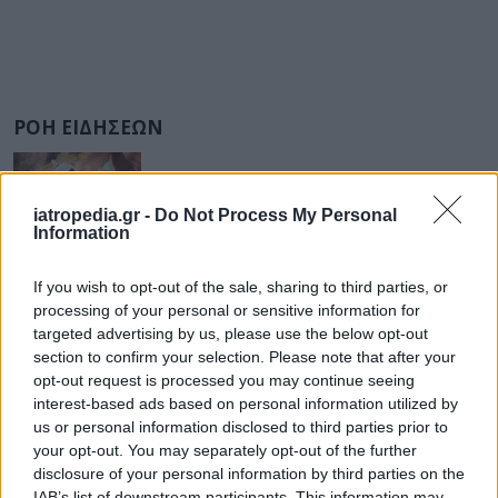
ΡΟΗ ΕΙΔΗΣΕΩΝ
iatropedia.gr -
Do Not Process My Personal
Information
ΥΓΕΙΑ
07 Αυγούστου 2026
20:01
Καύσωνας: Οι κίνδυνοι για όσους κάνουν θεραπεία
If you wish to opt-out of the sale, sharing to third parties, or
για διαβήτη και παχυσαρκία
processing of your personal or sensitive information for
targeted advertising by us, please use the below opt-out
section to confirm your selection. Please note that after your
opt-out request is processed you may continue seeing
interest-based ads based on personal information utilized by
ΕΙΔΗΣΕΙΣ
07 Αυγούστου 2026
19:33
us or personal information disclosed to third parties prior to
your opt-out. You may separately opt-out of the further
ΙΣΑ: «Καμπανάκι» για τον ιό του Δυτικού Νείλου στην
disclosure of your personal information by third parties on the
Αττική – Τι ζητά από τις Αρχές
IAB’s list of downstream participants. This information may