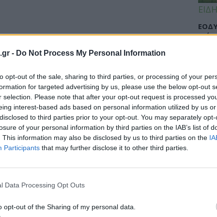
ΕΙΔΗ
ΕΟΔΥ
γρίπ
.gr -
Do Not Process My Personal Information
to opt-out of the sale, sharing to third parties, or processing of your per
ΕΙΔΗ
formation for targeted advertising by us, please use the below opt-out s
r selection. Please note that after your opt-out request is processed y
Σαμο
σιο» κρούουν τον κώδωνα του
eing interest-based ads based on personal information utilized by us or
διάσ
disclosed to third parties prior to your opt-out. You may separately opt-
έχωση
δύσβ
losure of your personal information by third parties on the IAB’s list of
. This information may also be disclosed by us to third parties on the
IA
γία του Θριάσιου Νοσοκομείου προκαλεί η
Participants
that may further disclose it to other third parties.
ιδικοτήτων. Όπως επισημαίνουν οι
ΥΓΕΙ
l Data Processing Opt Outs
5 σο
πάθο
και 
o opt-out of the Sharing of my personal data.