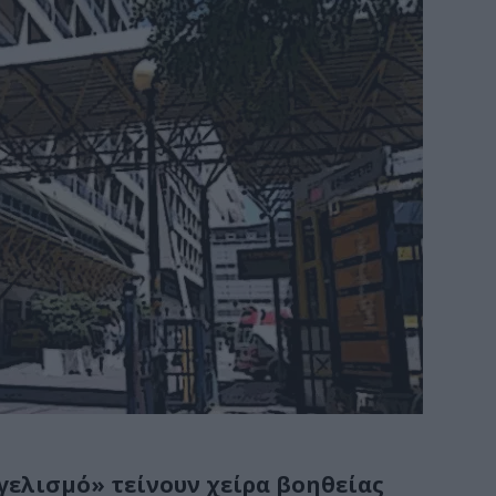
γελισμό» τείνουν χείρα βοηθείας