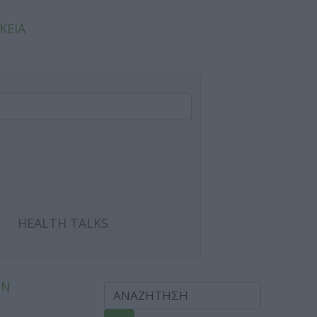
ΚΕΙΑ
HEALTH TALKS
ΩΝ