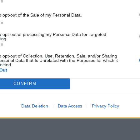
In
o opt-out of the Sale of my Personal Data.
In
to opt-out of processing my Personal Data for Targeted
ing.
δηλώσεις του αναπληρωτή υπουργού
In
α συγκάλυψης της τραγωδίας
o opt-out of Collection, Use, Retention, Sale, and/or Sharing
ersonal Data that Is Unrelated with the Purposes for which it
εψη με τον πρωθυπουργό το βράδυ της
lected.
Out
ώτους νεκρούς στο...
CONFIRM
Data Deletion
Data Access
Privacy Policy