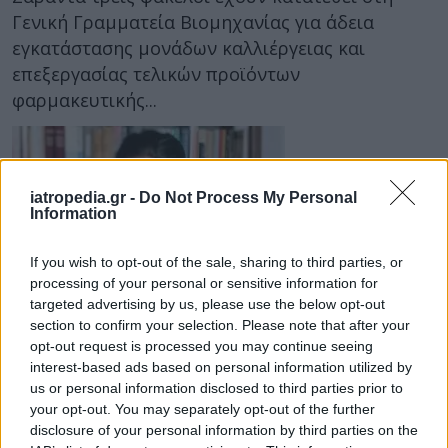
Γενική Γραμματεία Βιομηχανίας για άδεια
εγκατάστασης μονάδων καλλιέργειας και
επεξεργασίας τελικών προϊόντων
φαρμακευτικής...
iatropedia.gr -
Do Not Process My Personal
Information
If you wish to opt-out of the sale, sharing to third parties, or
processing of your personal or sensitive information for
12 Φεβρουαρίου 2019
07:48
targeted advertising by us, please use the below opt-out
section to confirm your selection. Please note that after your
opt-out request is processed you may continue seeing
Φαρμακευτική κάνναβη και γονείς σε
interest-based ads based on personal information utilized by
απόγνωση για την χρήση της:
us or personal information disclosed to third parties prior to
Συνέντευξη της εκπροσώπου του
your opt-out. You may separately opt-out of the further
ΜΑΜΑΚΑ
disclosure of your personal information by third parties on the