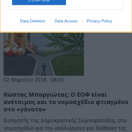
CONFIRM
Επεξεργασίας Τελικών Προϊόντων
Φαρμακευτικής Κάνναβης με Κοινή Υπουργική
Απόφαση...
Data Deletion
Data Access
Privacy Policy
02 Μαρτίου 2018
08:00
Κώστας Μπαργιώτας: Ο ΕΟΦ είναι
ανέτοιμος και το νομοσχέδιο φτιαγμένο
στο «γόνατο»
Εισηγητής της Δημοκρατικής Συμπαράταξης στο
νομοσχέδιο για την καλλιέργεια και διάθεση της