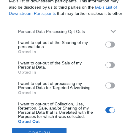
IAB’s list of downstream participants. This information may
Αυτοαποκαλούνται "ΜΑΜΑΚΑ- ΜΑΜΑδες για την
also be disclosed by us to third parties on the
IAB’s List of
ΚΑνναβη" και αρχικά ήταν γονείς με παιδιά που
Downstream Participants
that may further disclose it to other
third parties.
έχουν να ωφεληθούν από την φαρμακευτική...
Personal Data Processing Opt Outs
I want to opt-out of the Sharing of my
personal data.
Opted In
I want to opt-out of the Sale of my
Personal Data.
Opted In
20 Νοεμβρίου 2018
09:04
I want to opt-out of processing my
Personal Data for Targeted Advertising.
Opted In
Δόθηκαν οι πρώτες άδειες σε Μονάδες
Καλλιέργειας- Επεξεργασίας Τελικών
I want to opt-out of Collection, Use,
Retention, Sale, and/or Sharing of my
Προϊόντων Φαρμακευτικής Κάνναβης
Personal Data that Is Unrelated with the
Purposes for which it was collected.
Εγκρίθηκαν σήμερα οι δύο πρώτες άδειες
Opted Out
εγκατάστασης Μονάδων Καλλιέργειας και