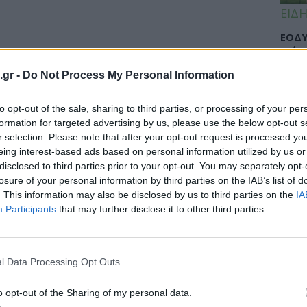
ΕΙΔΗ
ΕΟΔΥ
γρίπ
.gr -
Do Not Process My Personal Information
to opt-out of the sale, sharing to third parties, or processing of your per
ΕΙΔΗ
formation for targeted advertising by us, please use the below opt-out s
r selection. Please note that after your opt-out request is processed y
Σαμο
cebook θα μπορούσαν να επηρεάσουν
eing interest-based ads based on personal information utilized by us or
διάσ
disclosed to third parties prior to your opt-out. You may separately opt-
του!
δύσβ
losure of your personal information by third parties on the IAB’s list of
. This information may also be disclosed by us to third parties on the
IA
τα ΜΚΔ συνδέεται με χαμηλότερα ποσοστά
Participants
that may further disclose it to other third parties.
ΥΓΕΙ
l Data Processing Opt Outs
5 σο
πάθο
και 
o opt-out of the Sharing of my personal data.