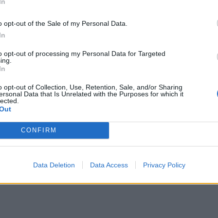
In
o opt-out of the Sale of my Personal Data.
In
to opt-out of processing my Personal Data for Targeted
cebook ψάχνουν το αντίδοτο στην…
ing.
In
παθούν να παραμείνουν ένα βήμα μπροστά
o opt-out of Collection, Use, Retention, Sale, and/or Sharing
ersonal Data that Is Unrelated with the Purposes for which it
λώνουν λανθασμένες πληροφορίες για...
lected.
Out
CONFIRM
Data Deletion
Data Access
Privacy Policy