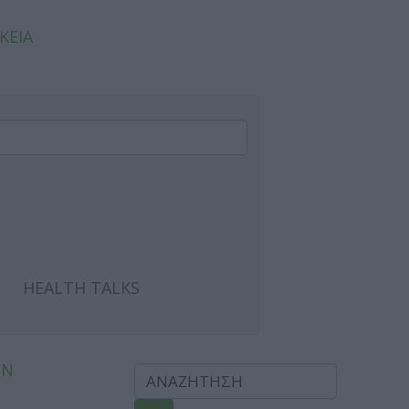
ΚΕΙΑ
HEALTH TALKS
ΩΝ