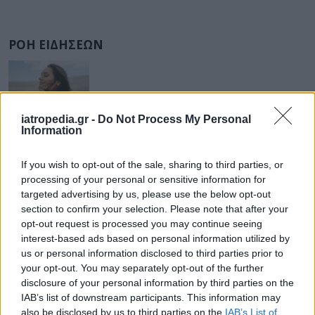
ΡΟΗ ΕΙΔΗΣΕΩΝ
ΟΜΟΡΦΙΑ
06 Αυγούστου 2026
11:39
iatropedia.gr -
Do Not Process My Personal
Information
Skinimalism το καλοκαίρι: Γιατί η επιδερμίδα μας
χρειάζεται «αποχή» από τα καλλυντικά
If you wish to opt-out of the sale, sharing to third parties, or
processing of your personal or sensitive information for
targeted advertising by us, please use the below opt-out
section to confirm your selection. Please note that after your
opt-out request is processed you may continue seeing
ΕΙΔΗΣΕΙΣ
06 Αυγούστου 2026
10:46
interest-based ads based on personal information utilized by
Νοσοκομείο Νίκαιας: Καταγγελίες εργαζομένων για
us or personal information disclosed to third parties prior to
απευθείας ανάθεση στην καθαριότητα
your opt-out. You may separately opt-out of the further
disclosure of your personal information by third parties on the
IAB’s list of downstream participants. This information may
also be disclosed by us to third parties on the
IAB’s List of