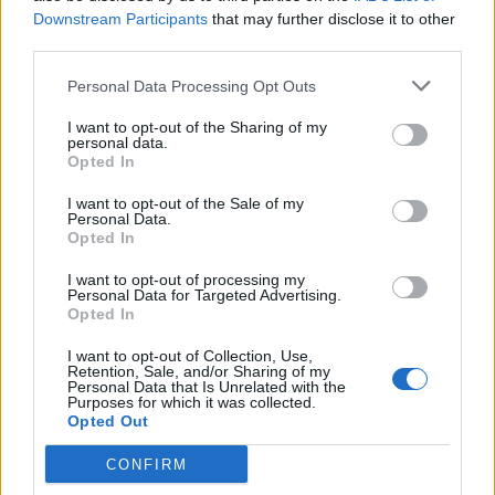
Downstream Participants
that may further disclose it to other
ΕΙΔΗΣΕΙΣ
06 Αυγούστου 2026
10:29
third parties.
Γεωργιάδης για τη ζημιά στα νέα ΤΕΠ του
Personal Data Processing Opt Outs
Νοσοκομείου Κορίνθου: «Δεν έπεσε η ψευδοροφή,
την ξήλωσαν»
I want to opt-out of the Sharing of my
personal data.
Opted In
I want to opt-out of the Sale of my
Personal Data.
Opted In
I want to opt-out of processing my
Personal Data for Targeted Advertising.
Opted In
I want to opt-out of Collection, Use,
Retention, Sale, and/or Sharing of my
Personal Data that Is Unrelated with the
Purposes for which it was collected.
Opted Out
CONFIRM