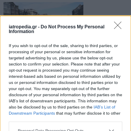
iatropedia.gr -
Do Not Process My Personal
Information
If you wish to opt-out of the sale, sharing to third parties, or
processing of your personal or sensitive information for
21 Νοεμβρίου 2017
11:11
targeted advertising by us, please use the below opt-out
section to confirm your selection. Please note that after your
Στο Άμστερνταμ τελικά η έδρα του
opt-out request is processed you may continue seeing
Ευρωπαϊκού Οργανισμού Φαρμάκων
interest-based ads based on personal information utilized by
us or personal information disclosed to third parties prior to
Το Παρίσι και το ‘Αμστερνταμ είναι οι πόλεις
your opt-out. You may separately opt-out of the further
που επελέγησαν, μέσω ψηφοφορίας στο
disclosure of your personal information by third parties on the
IAB’s list of downstream participants. This information may
Συμβούλιο Γενικών Υποθέσεων, να
also be disclosed by us to third parties on the
IAB’s List of
φιλοξενήσουν τις...
Downstream Participants
that may further disclose it to other
third parties.
Personal Data Processing Opt Outs