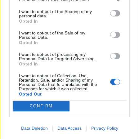
I want to opt-out of the Sharing of my
personal data.
Opted In
I want to opt-out of the Sale of my
Personal Data.
19 Νοεμβρίου 2017
07:19
Opted In
I want to opt-out of processing my
Καλά νέα για την υποψηφιότητα της
Personal Data for Targeted Advertising.
Ελλάδας ως έδρα του ΕΜΑ
Opted In
Ελλάδα και Γερμανία συμφώνησαν στη
I want to opt-out of Collection, Use,
Retention, Sale, and/or Sharing of my
διεκδίκηση της έδρας του Ευρωπαϊκού
Personal Data that Is Unrelated with the
Purposes for which it was collected.
Οργανισμού Φαρμάκων από την Αθήνα, όπως
Opted Out
δημοσίευσε το γερμανικό...
CONFIRM
Data Deletion
Data Access
Privacy Policy