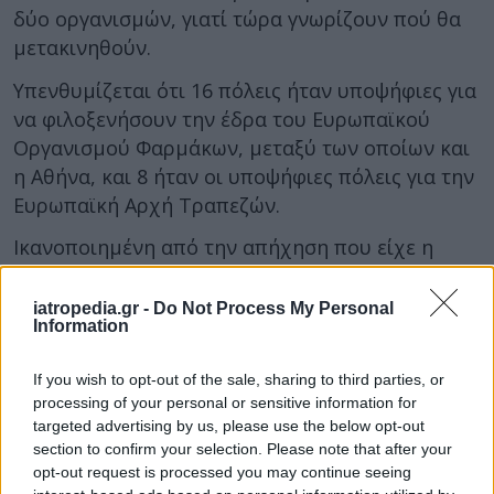
δύο οργανισμών, γιατί τώρα γνωρίζουν πού θα
μετακινηθούν.
Υπενθυμίζεται ότι 16 πόλεις ήταν υποψήφιες για
να φιλοξενήσουν την έδρα του Ευρωπαϊκού
Οργανισμού Φαρμάκων, μεταξύ των οποίων και
η Αθήνα, και 8 ήταν οι υποψήφιες πόλεις για την
Ευρωπαϊκή Αρχή Τραπεζών.
Ικανοποιημένη από την απήχηση που είχε η
ελληνική πρόταση για τη διεκδίκηση του
Ευρωπαϊκού Οργανισμού Φαρμάκων δηλώνει η
iatropedia.gr -
Do Not Process My Personal
Information
ελληνική πλευρά, σύμφωνα με διπλωματικές
πηγές.
If you wish to opt-out of the sale, sharing to third parties, or
Οι ίδιες πηγές χαρακτήρισαν «αξιοπρεπή» την
processing of your personal or sensitive information for
targeted advertising by us, please use the below opt-out
έβδομη θέση που έλαβε τελικά η υποψηφιότητα
section to confirm your selection. Please note that after your
της Αθήνας, ενώ σχολίασαν ότι εξ αρχής η
opt-out request is processed you may continue seeing
στρατηγική της Ελλάδας στηρίχθηκε στην