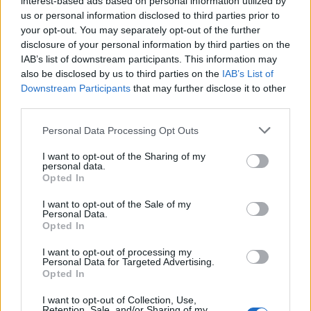
interest-based ads based on personal information utilized by
αλληλοϋποστήριξη μεταξύ των χωρών του
us or personal information disclosed to third parties prior to
your opt-out. You may separately opt-out of the further
ευρωπαϊκού Νότου. Ως εκ τούτου, όπως ανέφερε
disclosure of your personal information by third parties on the
και μέσω Twitter, o αναπληρωτής υπουργός
IAB’s list of downstream participants. This information may
Εξωτερικών, Γιώργος Κατρούγκαλος, η Ελλάδα
also be disclosed by us to third parties on the
IAB’s List of
στο δεύτερο και τον τρίτο γύρο για τον
Downstream Participants
that may further disclose it to other
third parties.
Ευρωπαϊκό Οργανισμό Φαρμάκων στήριξε το
Μιλάνο.
Personal Data Processing Opt Outs
Πηγή:
http://gr.euronews.com
I want to opt-out of the Sharing of my
personal data.
Opted In
ΔΙΑΒΑΣΤΕ ΕΠΙΣΗΣ
I want to opt-out of the Sale of my
Εκτός …η Αθήνα από τη διεκδίκηση της έδρας
Personal Data.
του ΕΜΑ
Opted In
I want to opt-out of processing my
Personal Data for Targeted Advertising.
Opted In
I want to opt-out of Collection, Use,
Retention, Sale, and/or Sharing of my