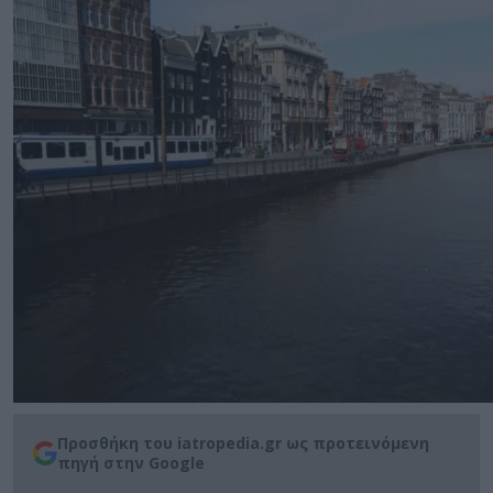
Προσθήκη του iatropedia.gr ως προτεινόμενη
πηγή στην Google