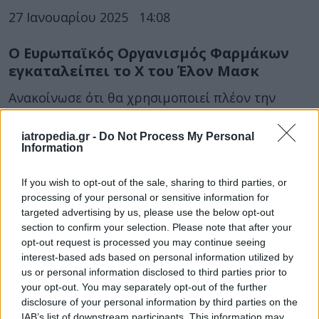
27 Ιανουαρίου 2025
14:08
Ο Ευρωπαϊκός Οργανισμός Φαρμάκων
εγκαταλείπει το Χ του Έλον Μασκ
Ανακοίνωσε ότι θα χρησιμοποιεί πλέον την
πλατφόρμα Bluesky για τις αναρτήσεις του.
iatropedia.gr -
Do Not Process My Personal
Information
If you wish to opt-out of the sale, sharing to third parties, or
processing of your personal or sensitive information for
targeted advertising by us, please use the below opt-out
section to confirm your selection. Please note that after your
opt-out request is processed you may continue seeing
interest-based ads based on personal information utilized by
31 Δεκεμβρίου 2024
13:05
us or personal information disclosed to third parties prior to
your opt-out. You may separately opt-out of the further
«Πράσινο φως» σε περισσότερα από 100
disclosure of your personal information by third parties on the
φάρμακα στην Ευρώπη το 2024
IAB’s list of downstream participants. This information may