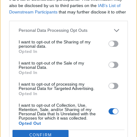
also be disclosed by us to third parties on the
IAB’s List of
Τι αναφέρει εν όψει της νέας χρονιάς η
Downstream Participants
that may further disclose it to other
εκτελεστική διευθύντρια του Ευρωπαϊκού
third parties.
Οργανισμού Φαρμάκων (EMA).
Personal Data Processing Opt Outs
I want to opt-out of the Sharing of my
personal data.
Opted In
I want to opt-out of the Sale of my
Personal Data.
Opted In
I want to opt-out of processing my
04 Δεκεμβρίου 2024
12:29
Personal Data for Targeted Advertising.
Opted In
EMA: «Αθώο» γνωστό αντιβιοτικό για
I want to opt-out of Collection, Use,
την πρόκληση αυτοκτονικού ιδεασμού
Retention, Sale, and/or Sharing of my
Personal Data that Is Unrelated with the
Purposes for which it was collected.
Η επιτροπή ασφαλείας του Ευρωπαϊκού
Opted Out
Οργανισμού Φαρμάκων «αθώωσε» το γνωστό
CONFIRM