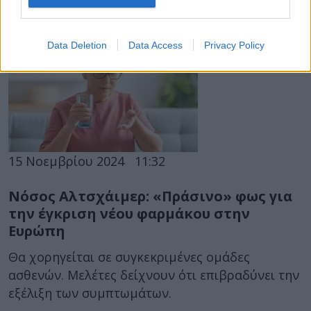
αντιβιοτικό δοξυκυκλίνη για τον κίνδυνο
αυτοκτονικότητας.
Data Deletion
Data Access
Privacy Policy
15 Νοεμβρίου 2024
11:32
Νόσος Αλτσχάιμερ: «Πράσινο» φως για
την έγκριση νέου φαρμάκου στην
Ευρώπη
Θα χορηγείται σε συγκεκριμένες ομάδες
ασθενών. Μελέτες δείχνουν ότι επιβραδύνει την
εξέλιξη των συμπτωμάτων.