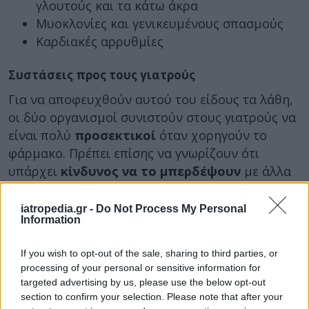
γλουτούς και τα κάτω άκρα
Μυοκλονίες και γενικευμένους σπασμούς
Καρδιακές αρρυθμίες
Συστάσεις προς τους γιατρούς
Για να αποφευχθούν αυτού του είδους τα λάθη,
οι δύο οργανισμοί συνιστούν στους γιατρούς να
είναι πολύ
προσεκτικοί
όταν χορηγούν το
φάρμακο. Πρέπει επίσης να γνωρίζουν ότι
υπάρχει
κίνδυνος να το μπερδέψουν
με άλλα
ενέσιμα προϊόντα. Αυτό αφορά ιδιαιτέρως όσα
χορηγούνται ενδορραχιαίως, διότι μπορεί να
iatropedia.gr -
Do Not Process My Personal
Information
χρησιμοποιηθούν στη διάρκεια της ίδιας
διαδικασίας με το τρανεξαμικό οξύ.
If you wish to opt-out of the sale, sharing to third parties, or
Συνιστάται επίσης οι σύριγγες που περιέχουν το
processing of your personal or sensitive information for
targeted advertising by us, please use the below opt-out
φάρμακο να φέρουν
σαφή επισήμανση
για την
section to confirm your selection. Please note that after your
αναγνώριση και τη σωστή οδό χορήγησης. Καλό