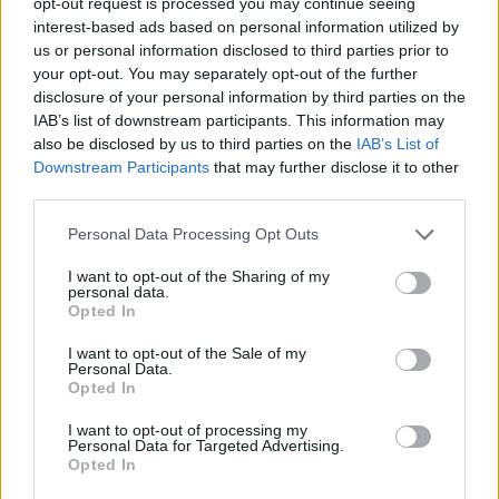
opt-out request is processed you may continue seeing
είναι
να αποθηκεύονται χωριστά
από τα
interest-based ads based on personal information utilized by
ενέσιμα τοπικά αναισθητικά, προς αποφυγή
us or personal information disclosed to third parties prior to
your opt-out. You may separately opt-out of the further
τυχαίας σύγχυσης.
disclosure of your personal information by third parties on the
Οι δύο οργανισμοί φαρμάκων προσθέτουν ότι
οι
IAB’s list of downstream participants. This information may
also be disclosed by us to third parties on the
IAB’s List of
πληροφορίες
του τρανεξαμικού οξέος,
Downstream Participants
that may further disclose it to other
συμπεριλαμβανομένης της εξωτερικής
third parties.
συσκευασίας, θα επικαιροποιηθούν ώστε να
Personal Data Processing Opt Outs
ενισχυθούν οι προειδοποιήσεις ότι το φάρμακο
πρέπει να χορηγείται αποκλειστικά
I want to opt-out of the Sharing of my
personal data.
ενδοφλεβίως.
Opted In
Φωτογραφία: iStock
I want to opt-out of the Sale of my
Personal Data.
Opted In
I want to opt-out of processing my
Personal Data for Targeted Advertising.
Opted In