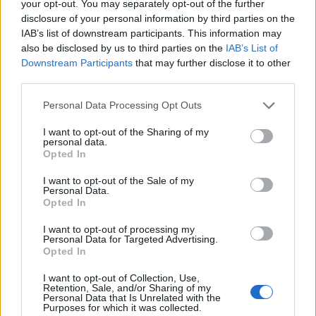
your opt-out. You may separately opt-out of the further
δείχνει πώς φαίνονται τα συμπτώματα
disclosure of your personal information by third parties on the
IAB’s list of downstream participants. This information may
Υπάρχουν τρία κύρια συμπτώματα που
also be disclosed by us to third parties on the
IAB’s List of
καθορίζουν την Διαταραχή Ελλειμματικής
Downstream Participants
that may further disclose it to other
Προσοχής και Υπερκινητικότητας: η απροσεξία,
third parties.
η υπερκινητικότητα και η παρορμητικότητα....
Personal Data Processing Opt Outs
I want to opt-out of the Sharing of my
personal data.
Opted In
I want to opt-out of the Sale of my
Personal Data.
Opted In
I want to opt-out of processing my
23 Σεπτεμβρίου 2019
07:30
Personal Data for Targeted Advertising.
Opted In
Επικίνδυνη για τα μωρά η αναιμία νωρίς
I want to opt-out of Collection, Use,
στην εγκυμοσύνη
Retention, Sale, and/or Sharing of my
Personal Data that Is Unrelated with the
Purposes for which it was collected.
Η έλλειψη σιδήρου και η αναιμία νωρίς στην