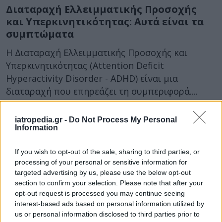
Διαταραχή Ελλειμματικής Προσοχής
και Υπερκινητικότητας: Αυτά είναι τα
συμπτώματα
Η Διαταραχή Ελλειμματικής Προσοχής και
Υπερκινητικότητας (Attention Deficit
Hyperactivity Disorder - ADHD) είναι μια
διαταραχή που επηρεάζει τη συμπεριφορά....
iatropedia.gr -
Do Not Process My Personal
Information
If you wish to opt-out of the sale, sharing to third parties, or
processing of your personal or sensitive information for
targeted advertising by us, please use the below opt-out
section to confirm your selection. Please note that after your
05 Απριλίου 2020
13:04
opt-out request is processed you may continue seeing
interest-based ads based on personal information utilized by
us or personal information disclosed to third parties prior to
ΔΕΠΥ: Συγκριτικό βίντεο με δύο παιδιά