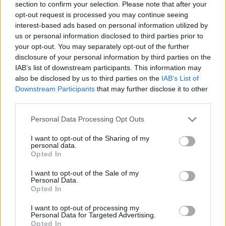
section to confirm your selection. Please note that after your
Είστε το άτομο που απασχολείται με πολλές
opt-out request is processed you may continue seeing
εργασίες ταυτόχρονα και δεν φαίνεται να
interest-based ads based on personal information utilized by
επιβραδύνετε ποτέ, για τίποτα και για κανέναν.
us or personal information disclosed to third parties prior to
Κάθε λεπτό της ημέρας σας είναι γεμάτο με
your opt-out. You may separately opt-out of the further
κάποιου τύπου δραστηριότητα και όταν
disclosure of your personal information by third parties on the
IAB’s list of downstream participants. This information may
εργάζεστε για να ολοκληρώσετε ένα πράγμα,
also be disclosed by us to third parties on the
IAB’s List of
στην πραγματικότητα αποσπάται η προσοχή σας
Downstream Participants
that may further disclose it to other
με άλλα πράγματα στην πορεία.
third parties.
“Εάν είστε από εκείνους τους ανθρώπους που είναι
Personal Data Processing Opt Outs
συνεχώς εν κινήσει, κάνουν συνεχώς πράγματα και
I want to opt-out of the Sharing of my
είστε υπερ-εστιασμένοι σε διαφορετικούς τομείς,
personal data.
Opted In
μπορεί να μην είναι πρόβλημα. Οι υπερκινητικοί
άνθρωποι κάνουν πολλά”
, λέει ο δρ. Manos.
“Συχνά,
I want to opt-out of the Sale of my
Personal Data.
όμως, οι ενήλικες με ΔΕΠΥ τείνουν να αναλαμβάνουν
Opted In
περισσότερα απ’ όσα πραγματικά μπορούν να
ολοκληρώσουν. Αντί να ολοκληρώσουν τα πάντα,
I want to opt-out of processing my
Personal Data for Targeted Advertising.
τείνουν να αποφεύγουν τις πρόσθετες εργασίες που
Opted In