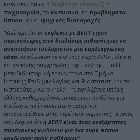
κινδύνου όπως ο
διαβήτης τύπου 2
, η
παχυσαρκία,
το
κάπνισμα,
τα
προβλήματα
ύπνου
και οι
ψυχικές διαταραχές
.
“Βρήκαμε ότι
οι ενήλικες με ΔΕΠΥ είχαν
περισσότερες από διπλάσιες πιθανότητες να
αναπτύξουν τουλάχιστον μία καρδιαγγειακή
νόσο
, σε σύγκριση με εκείνους χωρίς ΔΕΠΥ”
, είπε η
επικεφαλής συγγραφέας της μελέτης, Lin Li,
μεταδιδακτορική ερευνήτρια στο Τμήμα
Ιατρικής Επιδημιολογίας και Βιοστατιστικής του
Ινστιτούτου Karolinska. .
“Όταν λάβαμε υπόψη
άλλους καθιερωμένους παράγοντες κινδύνου για
καρδιαγγειακά νοσήματα, η συσχέτιση
αποδυναμώθηκε αλλά παρέμεινε σημαντική, γεγονός
που δείχνει ότι
η ΔΕΠΥ είναι ένας ανεξάρτητος
παράγοντας κινδύνου για ένα ευρύ φάσμα
καρδιαγγειακών παθήσεων
”
.