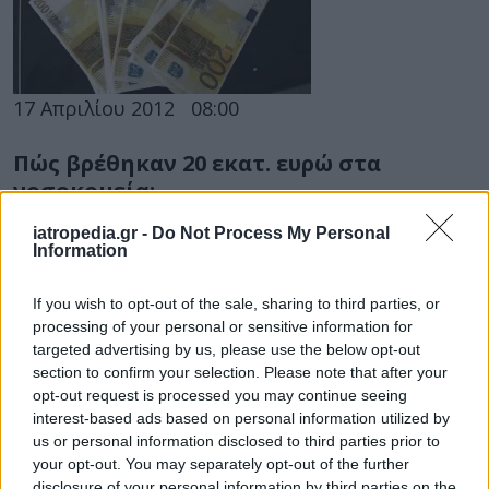
17 Απριλίου 2012
08:00
Πώς βρέθηκαν 20 εκατ. ευρώ στα
νοσοκομεία;
Το ταμείον είναι μείον για το ελληνικό κράτος
iatropedia.gr -
Do Not Process My Personal
Information
αλλά προπαντός για το υπουργείο Υγείας και τα
νοσοκομεία. Ξάφνου όμως...
If you wish to opt-out of the sale, sharing to third parties, or
processing of your personal or sensitive information for
targeted advertising by us, please use the below opt-out
section to confirm your selection. Please note that after your
opt-out request is processed you may continue seeing
interest-based ads based on personal information utilized by
us or personal information disclosed to third parties prior to
your opt-out. You may separately opt-out of the further
disclosure of your personal information by third parties on the