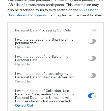
10 Απριλίου 2012
08:05
IAB’s list of downstream participants. This information may
also be disclosed by us to third parties on the
IAB’s List of
Downstream Participants
that may further disclose it to other
Παραμελούν και την υγεία τους οι
third parties.
Έλληνες λόγω κρίσης!
Personal Data Processing Opt Outs
Μπορεί η ηγεσία του υπουργείου Υγείας να
υποστηρίζει ότι αυξήθηκε κατά 20 με 30% η
I want to opt-out of the Sharing of my
personal data.
προσέλευση στα δημόσια νοσοκομεία...
Opted In
I want to opt-out of the Sale of my
Personal Data.
Opted In
I want to opt-out of processing my
Personal Data for Targeted Advertising.
Opted In
I want to opt-out of Collection, Use,
Retention, Sale, and/or Sharing of my
20 Μαρτίου 2012
07:47
Personal Data that Is Unrelated with the
Purposes for which it was collected.
Opted Out
Ιδιωτικό… ΕΣΥ με χρήματα ασθενών!