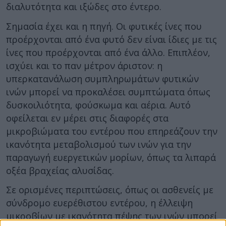
διαλυτότητα και ιξώδες στο έντερο.
Σημασία έχει και η πηγή. Οι φυτικές ίνες που
προέρχονται από ένα φυτό δεν είναι ίδιες με τις
ίνες που προέρχονται από ένα άλλο. Επιπλέον,
ισχύει και το παν μέτρον άριστον: η
υπερκατανάλωση συμπληρωμάτων φυτικών
ινών μπορεί να προκαλέσει συμπτώματα όπως
δυσκοιλιότητα, φούσκωμα και αέρια. Αυτό
οφείλεται εν μέρει στις διαφορές στα
μικροβιώματα του εντέρου που επηρεάζουν την
ικανότητα μεταβολισμού των ινών για την
παραγωγή ευεργετικών μορίων, όπως τα λιπαρά
οξέα βραχείας αλυσίδας.
Σε ορισμένες περιπτώσεις, όπως οι ασθενείς με
σύνδρομο ευερέθιστου εντέρου, η έλλειψη
μικροβίων με ικανότητα πέψης των ινών μπορεί