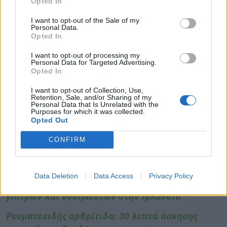
Opted In
Τα πρεβιοτικά προάγουν την ανάπτυξη
μικροβίων του εντέρου που μπορούν να
I want to opt-out of the Sale of my
Personal Data.
επηρεάσουν την υγεία και την ανοσία του
Opted In
εντέρου στο πλαίσιο πολλών διαφορετικών
I want to opt-out of processing my
ασθενειών, αν και δεν είναι όλες οι φυτικές ίνες
Personal Data for Targeted Advertising.
ίσες. Αν και οι φυτικές ίνες δεν θεραπεύουν
Opted In
ασθένειες, η διατροφή μπορεί να συμπληρώσει
I want to opt-out of Collection, Use,
εξαιρετικά φαρμακευτικές και θεραπευτικές
Retention, Sale, and/or Sharing of my
Personal Data that Is Unrelated with the
στρατηγικές, βελτιώνοντας την
Purposes for which it was collected.
Opted Out
αποτελεσματικότητά τους.
CONFIRM
Φωτογραφία:
iStock
ΔΙΑΒΑΣΤΕ ΕΠΙΣΗΣ:
Data Deletion
Data Access
Privacy Policy
Γεωργιάδης: Τι απάντησε για τους μισθούς
γιατρών και νοσηλευτών στην Ιρλανδία
Ρευματοειδής αρθρίτιδα: 30 λεπτά άσκησης