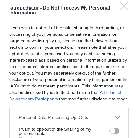
να επιτρέψει στις ανέπαφες ίνες να
iatropedia.gr -
Do Not Process My Personal
αλληλεπιδράσουν άμεσα με τα κύτταρα του
Information
εντέρου, οδηγώντας σε προφλεγμονώδη
κατάσταση. Πρόσφατα στοιχεία έχουν δείξει
If you wish to opt-out of the sale, sharing to third parties, or
ακόμη ότι η υπερβολικά υψηλή κατανάλωση
processing of your personal or sensitive information for
targeted advertising by us, please use the below opt-out
διαλυτών ινών, όπως η ινουλίνη, ένα κοινό
section to confirm your selection. Please note that after your
συμπλήρωμα, μπορεί να αυξήσει τον κίνδυνο
opt-out request is processed you may continue seeing
ανάπτυξης καρκίνου του παχέος εντέρου σε ένα
interest-based ads based on personal information utilized by
πειραματικό ζωικό μοντέλο.
us or personal information disclosed to third parties prior to
your opt-out. You may separately opt-out of the further
Μέρος μιας υγιεινής διατροφής
disclosure of your personal information by third parties on the
IAB’s list of downstream participants. This information may
Οι φυτικές ίνες είναι σημαντικό κομμάτι μιας
also be disclosed by us to third parties on the
IAB’s List of
υγιεινής διατροφής που μπορεί να προάγει τόσο
Downstream Participants
that may further disclose it to other
το έντερο όσο και τη γενική υγεία. Βοηθούν να
third parties.
νιώθουμε πιο ικανοποιημένοι μετά τα γεύματα
Personal Data Processing Opt Outs
και στη ρύθμιση του σακχάρου και της
χοληστερόλης στο αίμα.
I want to opt-out of the Sharing of my
personal data.