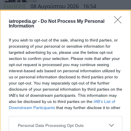
ΕΙΔΗΣΕΙΣ
08 Αυγούστου 2026
16:54
Γεωργιάδης: Αιχμηρή ανάρτηση για συνδικαλιστή που
iatropedia.gr -
Do Not Process My Personal
μιλούσε για «διάλυση» του ΕΣΥ και αργότερα
Information
ευχαρίστησε το Μποδοσάκειο
If you wish to opt-out of the sale, sharing to third parties, or
processing of your personal or sensitive information for
targeted advertising by us, please use the below opt-out
ΥΓΕΙΑ
08 Αυγούστου 2026
15:01
section to confirm your selection. Please note that after your
opt-out request is processed you may continue seeing
Το φαρμακείο των διακοπών: Τι να πάρετε μαζί σας
interest-based ads based on personal information utilized by
για πονοκέφαλο, αλλεργίες, δυσπεψία και τραύματα
us or personal information disclosed to third parties prior to
your opt-out. You may separately opt-out of the further
disclosure of your personal information by third parties on the
IAB’s list of downstream participants. This information may
also be disclosed by us to third parties on the
IAB’s List of
ΥΓΕΙΑ
08 Αυγούστου 2026
13:03
Downstream Participants
that may further disclose it to other
Tanmaxxing: Δερματολόγος προειδοποιεί για το νέο
third parties.
trend που στέλνει τη Gen Z στον ήλιο χωρίς
αντηλιακό
Personal Data Processing Opt Outs