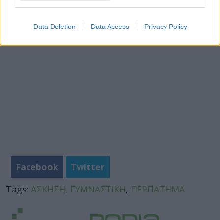
Τακτοποίηση και ψυχική διάθεση: Όταν ακόμη
και η Marie Kondo άλλαξε μυαλά
Data Deletion
Data Access
Privacy Policy
Facebook
Twitter
Tags:
ΑΣΚΗΣΗ
,
ΓΥΜΝΑΣΤΙΚΗ
,
ΠΕΡΠΑΤΗΜΑ