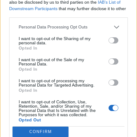
μετακινηθείτε. Είναι επίσης ένας απλός τρόπος
also be disclosed by us to third parties on the
IAB’s List of
Downstream Participants
that may further disclose it to other
να βάλετε περισσότερη άσκηση στην ημέρα σας,
third parties.
ειδικά αν ξεκινάτε τώρα. Κάποιες μικρές αλλαγές
στην καθημερινότητά σας μπορεί να σας
Personal Data Processing Opt Outs
βοηθήσουν να κάνετε περισσότερα βήματα κατά
I want to opt-out of the Sharing of my
τη διάρκεια της ημέρας και κάθε βήμα που
personal data.
Opted In
κάνετε σας φέρνει πιο κοντά στη βελτίωση της
υγείας σας. Δέστε, λοιπόν, τα αθλητικά σας και
I want to opt-out of the Sale of my
Personal Data.
αρχίστε να περπατάτε!
Opted In
Φωτογραφία:
iStock
I want to opt-out of processing my
Personal Data for Targeted Advertising.
ΔΙΑΒΑΣΤΕ ΕΠΙΣΗΣ:
Opted In
Κουρκουμάς: Σε ποιες καταστάσεις κάνει καλό,
I want to opt-out of Collection, Use,
Retention, Sale, and/or Sharing of my
σύμφωνα με τους ειδικούς
Personal Data that Is Unrelated with the
Purposes for which it was collected.
Self test για τον καρκίνο του παχέος εντέρου
Opted Out
στα φαρμακεία μπορεί να σώσει ζωές
CONFIRM