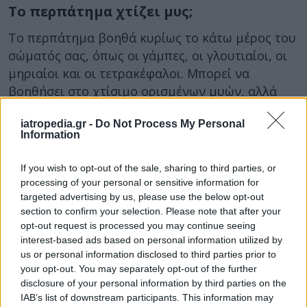
Το περπάτημα χτίζει μυς;
Το περπάτημα βοηθά κυρίως το κάτω μέρος του
σώματός σας, όπως οι γάμπες, οι γλουτιαίοι, οι
μηριαίοι και οι τετρακέφαλοι. Μπορεί να
βοηθήσει στο χτίσιμο ορισμένων μυών, αλλά
όχι στον βαθμό που θα έκανε μια προπόνηση
iatropedia.gr -
Do Not Process My Personal
στο γυμναστήριο. Αυτό συμβαίνει επειδή το
Information
περπάτημα δεν στρεσάρει αρκετά τους μύες σας,
όπως θα έπρεπε για να διεγείρει την ανάπτυξη
If you wish to opt-out of the sale, sharing to third parties, or
των μυών. Αντίθετα, το περπάτημα δημιουργεί
processing of your personal or sensitive information for
πιο αδύνατο μυϊκό τόνο σε όλο το σώμα, ειδικά
targeted advertising by us, please use the below opt-out
section to confirm your selection. Please note that after your
σε αυτές τις χαμηλότερες μυϊκές ομάδες.
opt-out request is processed you may continue seeing
interest-based ads based on personal information utilized by
Απλά βήματα για την προαγωγή μιας
us or personal information disclosed to third parties prior to
καλής υγείας
your opt-out. You may separately opt-out of the further
disclosure of your personal information by third parties on the
Το περπάτημα δεν είναι απλώς ένας τρόπος να
IAB’s list of downstream participants. This information may