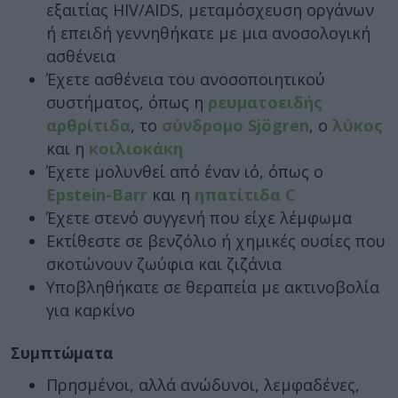
εξαιτίας HIV/AIDS, μεταμόσχευση οργάνων
ή επειδή γεννηθήκατε με μια ανοσολογική
ασθένεια
Έχετε ασθένεια του ανοσοποιητικού
συστήματος, όπως η
ρευματοειδής
αρθρίτιδα
, το
σύνδρομο Sjögren
, ο
λύκος
και η
κοιλιοκάκη
Έχετε μολυνθεί από έναν ιό, όπως ο
Epstein-Barr
και η
ηπατίτιδα C
Έχετε στενό συγγενή που είχε λέμφωμα
Εκτίθεστε σε βενζόλιο ή χημικές ουσίες που
σκοτώνουν ζωύφια και ζιζάνια
Υποβληθήκατε σε θεραπεία με ακτινοβολία
για καρκίνο
Συμπτώματα
Πρησμένοι, αλλά ανώδυνοι, λεμφαδένες,