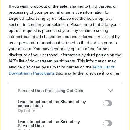
βιοψία
: Ο γιατρός χρησιμοποιεί μια βελόνα
If you wish to opt-out of the sale, sharing to third parties, or
για να αφαιρέσει υγρό ή ιστό από τον μυελό
processing of your personal or sensitive information for
targeted advertising by us, please use the below opt-out
των οστών σας (το σπογγώδες τμήμα μέσα
section to confirm your selection. Please note that after your
στο οστό όπου δημιουργούνται τα κύτταρα
opt-out request is processed you may continue seeing
του αίματος) για να αναζητήσει κύτταρα
interest-based ads based on personal information utilized by
λεμφώματος.
us or personal information disclosed to third parties prior to
your opt-out. You may separately opt-out of the further
Απεικονιστικές εξετάσεις
: Ακτινογραφία
disclosure of your personal information by third parties on the
θώρακος και τομογραφίες
IAB’s list of downstream participants. This information may
Μοριακό τεστ
: Αυτό το τεστ
also be disclosed by us to third parties on the
IAB’s List of
χρησιμοποιείται για να βρει αλλαγές στα
Downstream Participants
that may further disclose it to other
third parties.
γονίδια, τις πρωτεΐνες και άλλες ουσίες στα
καρκινικά κύτταρα για να βοηθήσει τον
Personal Data Processing Opt Outs
γιατρό σας να καταλάβει ποιον τύπο
I want to opt-out of the Sharing of my
λεμφώματος έχετε.
personal data.
Opted In
Πηγή:
https://www.webmd.com
I want to opt-out of the Sale of my
ΔΙΑΒΑΣΤΕ ΕΠΙΣΗΣ
Personal Data.