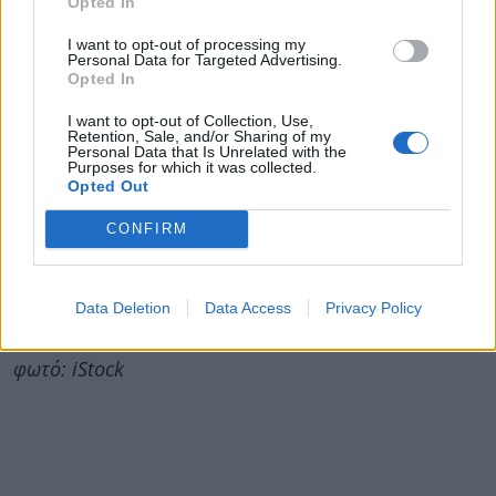
Opted In
Οξυγόνο στο αίμα: Νορμάλ τιμές –
I want to opt-out of processing my
Συμπτώματα και λύσεις αν είναι χαμηλό
Personal Data for Targeted Advertising.
Opted In
Όταν κάνετε μετάγγιση αίματος, έχει
I want to opt-out of Collection, Use,
σημασία τι φύλο είναι ο δότης;
Retention, Sale, and/or Sharing of my
Personal Data that Is Unrelated with the
Τα άγνωστα συμπτώματα που μπορεί να
Purposes for which it was collected.
Opted Out
είναι πρώιμες ενδείξεις για καρκίνο στο
πάγκρεας
CONFIRM
24χρονη διαγνώστηκε με καρκίνο 3ου
σταδίου: Όλα ξεκίνησαν με συχνό ρέψιμο
Data Deletion
Data Access
Privacy Policy
που δεν του έδωσε σημασία
φωτό: iStock