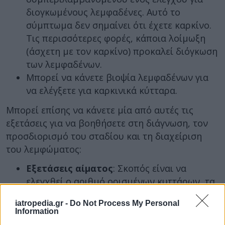
διογκωμένους λεμφαδένες. Αυτό το
σύμπτωμα δεν σημαίνει ότι έχετε καρκίνο.
Τις περισσότερες φορές, κάποια λοίμωξη
(άσχετη με τον καρκίνο) προκαλεί διόγκωση
των λεμφαδένων.
Μπορεί να κάνετε βιοψία λεμφαδένων για
να ελέγξετε για καρκινικά κύτταρα.
Μπορεί επίσης να κάνετε μία από αυτές τις
εξετάσεις για να βοηθήσετε στη διάγνωση, τον
προσδιορισμό του σταδίου και τη διαχείριση
του λεμφώματος:
Εξετάσεις αίματος
: Σκοπός είναι να
ελεγχθεί ο αριθμό ορισμένων κυττάρων, τα
επίπεδα άλλων ουσιών ή ενδείξεις
iatropedia.gr -
Do Not Process My Personal
μόλυνσης στο αίμα σας.
Information
Αναρρόφηση μυελού των οστών ή