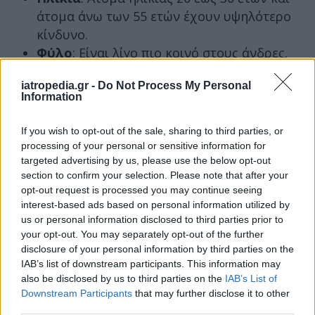
άτομα άνω των 55 ετών έχουν υψηλότερο
κίνδυνο.
Φύλο
: Είναι λίγο πιο κοινό στους άνδρες.
Οικογένεια
: Εάν ένας αδελφός/ή έχει
iatropedia.gr -
Do Not Process My Personal
λέμφωμα Χότζκιν, ο κίνδυνος είναι ελαφρώς
Information
υψηλότερος και εξαιρετικά υψηλός εάν
αυτός ο αδελφός/ή είναι δίδυμος/η.
If you wish to opt-out of the sale, sharing to third parties, or
Ιός HIV
: Μπορεί να αποδυναμώσει το
processing of your personal or sensitive information for
ανοσοποιητικό σύστημα και να αυξήσει τον
targeted advertising by us, please use the below opt-out
section to confirm your selection. Please note that after your
κίνδυνο λεμφώματος.
opt-out request is processed you may continue seeing
interest-based ads based on personal information utilized by
Πηγή:
https://www.medicalnewstoday.com
us or personal information disclosed to third parties prior to
your opt-out. You may separately opt-out of the further
Εντυπωσιακό βίντεο: Πώς
disclosure of your personal information by third parties on the
αναπτύσσεται το λέμφωμα
IAB’s list of downstream participants. This information may
also be disclosed by us to third parties on the
IAB’s List of
Δείτε την καταπληκτική δουλειά που έκαναν οι
Downstream Participants
that may further disclose it to other
ειδικοί από την Αμερικανική Ένωση
third parties.