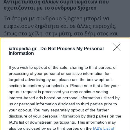
Αντιμετώπιση άλλων συμπτωμάτων που
σχετίζονται με το σύνδρομο Sjögren
Τα άτομα με σύνδρομο Sjögren μπορεί να
εμφανίσουν ξηρότητα και σε άλλες περιοχές,
όπως στα χείλη, στην μύτη, στο δέρματος και
στον κόλπο.
iatropedia.gr -
Do Not Process My Personal
Για ξηρά χείλη, η
βαζελίνη
και τα
lip balms
Information
μπορούν να βοηθήσουν
Οι φραγμένες ρινικές δίοδοι και η ξηρή
If you wish to opt-out of the sale, sharing to third parties, or
processing of your personal or sensitive information for
μύτη αυξάνουν την ανάγκη σας να
targeted advertising by us, please use the below opt-out
αναπνέετε από το στόμα, κάτι που μπορεί
section to confirm your selection. Please note that after your
να επιδεινώσει την ξηροστομία σας. Τα
opt-out request is processed you may continue seeing
ρινικά σπρέι με φυσιολογικό ορό
μπορεί
interest-based ads based on personal information utilized by
να είναι χρήσιμα. Φροντίστε να
us or personal information disclosed to third parties prior to
your opt-out. You may separately opt-out of the further
αντιμετωπίζετε γρήγορα άλλες αιτίες
disclosure of your personal information by third parties on the
συμφόρησης
, όπως αλλεργίες και
IAB’s list of downstream participants. This information may
λοιμώξεις των ρινικών κόλπων.
also be disclosed by us to third parties on the
IAB’s List of