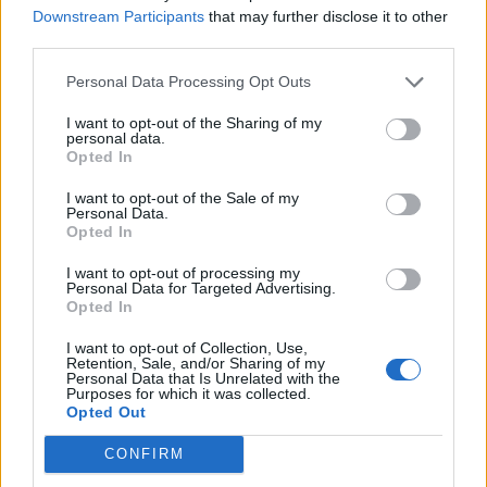
Το ξηρό δέρμα συνήθως βελτιώνεται, όταν
Downstream Participants
that may further disclose it to other
third parties.
χρησιμοποιείτε
λοσιόν δέρματος
τακτικά
και κατά τη διάρκεια της ημέρας,
ειδικά
Personal Data Processing Opt Outs
μετά από μπάνιο, ή ντους
.
I want to opt-out of the Sharing of my
Ορισμένες γυναίκες εμφανίζουν κολπική
personal data.
ξηρότητα, ειδικά μετά την εμμηνόπαυση. Η
Opted In
χρήση
προϊόντων για την ξηρότητα του
I want to opt-out of the Sale of my
κόλπου
, όπως κολπικές ενυδατικές κρέμες,
Personal Data.
Opted In
κρέμα οιστρογόνων, λάδι βιταμίνης Ε,
υπόθετα υαλουρονικού οξέος και κολπικά
I want to opt-out of processing my
Personal Data for Targeted Advertising.
λιπαντικά μπορεί να είναι χρήσιμες λύσεις.
Opted In
Επίσης, η εφαρμογή
επαρκούς τεχνητής
I want to opt-out of Collection, Use,
λίπανσης και στους δύο συντρόφους
Retention, Sale, and/or Sharing of my
Personal Data that Is Unrelated with the
μπορεί να βοηθήσει στην πρόληψη της
Purposes for which it was collected.
επώδυνης σεξουαλικής επαφής.
Opted Out
CONFIRM
Παλινδρόμηση οξέος