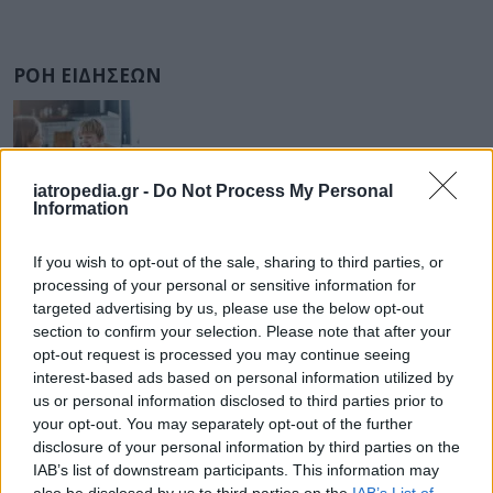
ΡΟΗ ΕΙΔΗΣΕΩΝ
ΔΙΑΤΡΟΦΗ
07 Αυγούστου 2026
19:06
iatropedia.gr -
Do Not Process My Personal
Information
Κεχρί: Πώς μια ενισχυμένη ποικιλία μπορεί να
«γεμίσει» σίδηρο τα παιδιά, χωρίς παρενέργειες
If you wish to opt-out of the sale, sharing to third parties, or
processing of your personal or sensitive information for
targeted advertising by us, please use the below opt-out
section to confirm your selection. Please note that after your
opt-out request is processed you may continue seeing
ΕΙΔΗΣΕΙΣ
07 Αυγούστου 2026
18:10
interest-based ads based on personal information utilized by
Άδωνις Γεωργιάδης από Γ.Ν. Ρόδου: Νέες προσλήψεις
us or personal information disclosed to third parties prior to
και «πράσινο φως» για το Ακτινοθεραπευτικό
your opt-out. You may separately opt-out of the further
Κέντρο
disclosure of your personal information by third parties on the
IAB’s list of downstream participants. This information may
also be disclosed by us to third parties on the
IAB’s List of