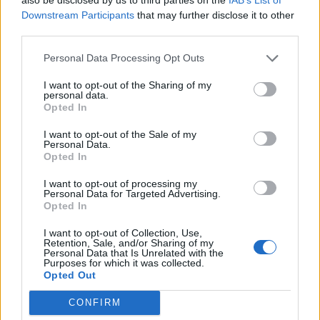
Downstream Participants
that may further disclose it to other
third parties.
ΥΓΕΙΑ
07 Αυγούστου 2026
17:01
Personal Data Processing Opt Outs
Εξάνθημα μετά την πισίνα: Είναι αλλεργία ή
ερεθισμός από το χλώριο; Τι εξηγεί αλλεργιολόγος
I want to opt-out of the Sharing of my
personal data.
Opted In
I want to opt-out of the Sale of my
Personal Data.
Opted In
I want to opt-out of processing my
Personal Data for Targeted Advertising.
Opted In
I want to opt-out of Collection, Use,
Retention, Sale, and/or Sharing of my
Personal Data that Is Unrelated with the
Purposes for which it was collected.
Opted Out
CONFIRM