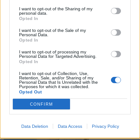
I want to opt-out of the Sharing of my
personal data.
Opted In
I want to opt-out of the Sale of my
Personal Data.
Opted In
21 Οκτωβρίου 2020
16:00
I want to opt-out of processing my
Κλιμακτήριος: 11 συμβουλές για να
Personal Data for Targeted Advertising.
Opted In
διατηρήσετε νεανικό το δέρμα σας
I want to opt-out of Collection, Use,
Συμβουλές για τη φροντίδα και τον τρόπο ζωής
Retention, Sale, and/or Sharing of my
Personal Data that Is Unrelated with the
που θα σας βοηθήσουν να καταπολεμήσετε την
Purposes for which it was collected.
Opted Out
ξηροδερμία, τον κνησμό, τις...
CONFIRM
Data Deletion
Data Access
Privacy Policy