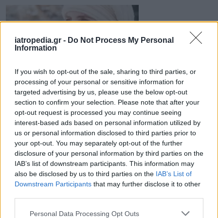
iatropedia.gr -
Do Not Process My Personal
Information
If you wish to opt-out of the sale, sharing to third parties, or
processing of your personal or sensitive information for
19 Ιανουαρίου 2021
19:00
targeted advertising by us, please use the below opt-out
section to confirm your selection. Please note that after your
opt-out request is processed you may continue seeing
Πώς να προστατεύσετε το δέρμα σας
interest-based ads based on personal information utilized by
από το κρύο
us or personal information disclosed to third parties prior to
your opt-out. You may separately opt-out of the further
Κατακόρυφη πτώση παρουσιάζει τις τελευταίες
disclosure of your personal information by third parties on the
ημέρες η περιβαλλοντική θερμοκρασία στη
IAB’s list of downstream participants. This information may
χώρα μας, με αλλεπάλληλα ψυχρά μέτωπα να
also be disclosed by us to third parties on the
IAB’s List of
την πλήττουν...
Downstream Participants
that may further disclose it to other
third parties.
Personal Data Processing Opt Outs