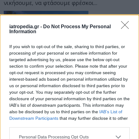
νικήσουμε, να φτάσουμε φρέσκοι...
iatropedia.gr -
Do Not Process My Personal
Information
If you wish to opt-out of the sale, sharing to third parties, or
processing of your personal or sensitive information for
targeted advertising by us, please use the below opt-out
31 Μαρτίου 2015
11:35
section to confirm your selection. Please note that after your
opt-out request is processed you may continue seeing
interest-based ads based on personal information utilized by
Τι κινδύνους »κρύβουν» τα ταξίδια σε
us or personal information disclosed to third parties prior to
τροπικά μέρη;
your opt-out. You may separately opt-out of the further
disclosure of your personal information by third parties on the
''Τα μάτια τους δεκατέσσερα'' θα πρέπει να
IAB’s list of downstream participants. This information may
έχουν όσοι προγραμματίζουν διακοπές ή
also be disclosed by us to third parties on the
IAB’s List of
ταξίδια σε τροπικούς παραδείσους ενόψει
Downstream Participants
that may further disclose it to other
Πάσχα. Τον...
third parties.
Personal Data Processing Opt Outs