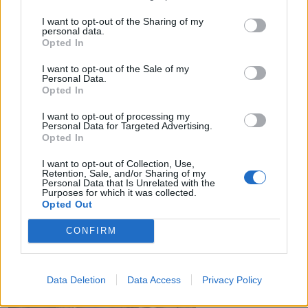
I want to opt-out of the Sharing of my
personal data.
Opted In
I want to opt-out of the Sale of my
Personal Data.
Opted In
16 Δεκεμβρίου 2014
09:00
I want to opt-out of processing my
Personal Data for Targeted Advertising.
Opted In
Ταξίδι στο εξωτερικό: Τι να προσέξω
για να μην αρρωστήσω!
I want to opt-out of Collection, Use,
Retention, Sale, and/or Sharing of my
Personal Data that Is Unrelated with the
Έφτασε η ώρα για να πραγματοποιήσετε το
Purposes for which it was collected.
ταξίδι στο εξωτερικό που τόσο καιρό
Opted Out
περιμένατε. Έχετε οργανώσει τα πάντα: που...
CONFIRM
Data Deletion
Data Access
Privacy Policy