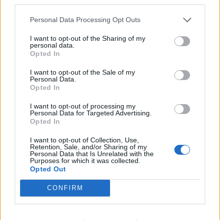
third parties.
Personal Data Processing Opt Outs
I want to opt-out of the Sharing of my
personal data.
Opted In
I want to opt-out of the Sale of my
Personal Data.
Opted In
I want to opt-out of processing my
Personal Data for Targeted Advertising.
Opted In
Facebook
Twitter
I want to opt-out of Collection, Use,
Retention, Sale, and/or Sharing of my
Tags:
ΓΙΑΤΡΟΙ
,
ΡΕΠΟΡΤΑΖ ΥΓΕΙΑΣ
,
ΣΥΝΕΔΡΙΑ
,
Personal Data that Is Unrelated with the
Purposes for which it was collected.
ΣΦΕΕ
,
ΤΑΞΙΔΙΑ
,
ΦΑΡΜΑΚΟΒΙΟΜΗΧΑΝΟΙ
Opted Out
CONFIRM