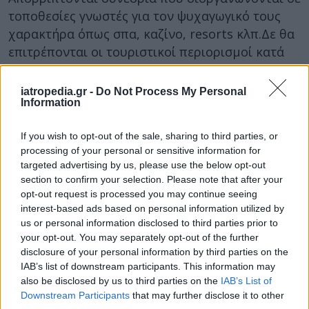
τοποθεσίες γνωστές για τον ψυχαγωγικό τους
χαρακτήρα όπως σπα, καζίνο, resorts κλπ.Δε θα
επιτρέπονται οι τουριστικοί περιορισμοί κατά
τη διάρκεια της τουριστικής
περιόδου.»Κόβονται» τα συνοδά μέλη. Δηλαδή
iatropedia.gr -
Do Not Process My Personal
Information
δεν επιτρέπεται η συμμετοχή συνοδών μελών
ακόμη και αν υπάρχει ιδία κάλυψη εξόδων.
If you wish to opt-out of the sale, sharing to third parties, or
Για τις εταιρείες που θα παραβιάζουν τον
processing of your personal or sensitive information for
targeted advertising by us, please use the below opt-out
κώδικα δεοντολογίας προβλέπονται αυστηρές
section to confirm your selection. Please note that after your
ποινές χρηματικού χαρακτήρα.
opt-out request is processed you may continue seeing
interest-based ads based on personal information utilized by
Δήμητρα Ευθυμιάδου
us or personal information disclosed to third parties prior to
Διαβάστε επίσης
your opt-out. You may separately opt-out of the further
disclosure of your personal information by third parties on the
Πόσο πάει το φακελάκι εν μέσω κρίσης; Όλες οι
IAB’s list of downstream participants. This information may
…νέες τιμές
also be disclosed by us to third parties on the
IAB’s List of
Downstream Participants
that may further disclose it to other