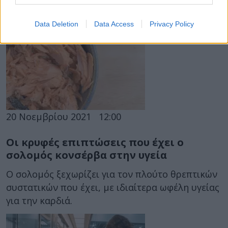
Υπάρχουν πολλοί λόγοι για να προσθέσετε τον
σολομό στη διατροφή σας.
Data Deletion
Data Access
Privacy Policy
20 Νοεμβρίου 2021
12:00
Οι κρυφές επιπτώσεις που έχει ο
σολομός κονσέρβα στην υγεία
Ο σολομός ξεχωρίζει για τον πλούτο θρεπτικών
συστατικών που έχει, με ιδιαίτερα ωφέλη υγείας
για την καρδιά.