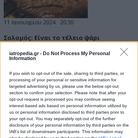
11 Ιανουαρίου 2024
20:30
Σολομός: Είναι το τέλειο ψάρι
Το ψάρι είναι μία από τις λίγες ζωικές τροφές
iatropedia.gr -
Do Not Process My Personal
που συνδέονται σταθερά με οφέλη για την υγεία
Information
και ο...
If you wish to opt-out of the sale, sharing to third parties, or
processing of your personal or sensitive information for
targeted advertising by us, please use the below opt-out
section to confirm your selection. Please note that after your
opt-out request is processed you may continue seeing
interest-based ads based on personal information utilized by
us or personal information disclosed to third parties prior to
your opt-out. You may separately opt-out of the further
disclosure of your personal information by third parties on the
10 Αυγούστου 2022
13:00
IAB’s list of downstream participants. This information may
also be disclosed by us to third parties on the
IAB’s List of