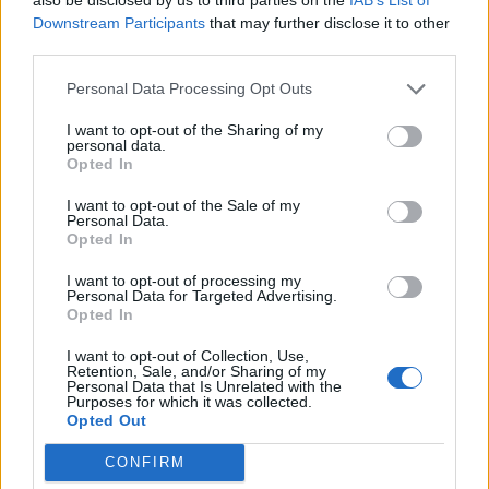
Τι πολύ ευχάριστο κάνουν μόλις 150 γρ.
Downstream Participants
that may further disclose it to other
σολομού την ημέρα!
third parties.
Τα ωμέγα-3 λιπαρά οξέα έχουν πολλά οφέλη για
Personal Data Processing Opt Outs
την υγεία και μια νέα μελέτη προτείνει ότι η
I want to opt-out of the Sharing of my
κατανάλωση μόλις...
personal data.
Opted In
I want to opt-out of the Sale of my
Personal Data.
Opted In
I want to opt-out of processing my
Personal Data for Targeted Advertising.
Opted In
I want to opt-out of Collection, Use,
19 Φεβρουαρίου 2022
15:00
Retention, Sale, and/or Sharing of my
Personal Data that Is Unrelated with the
Purposes for which it was collected.
Ο σολομός προστατεύει από την
Opted Out
αθηροσκλήρωση
CONFIRM