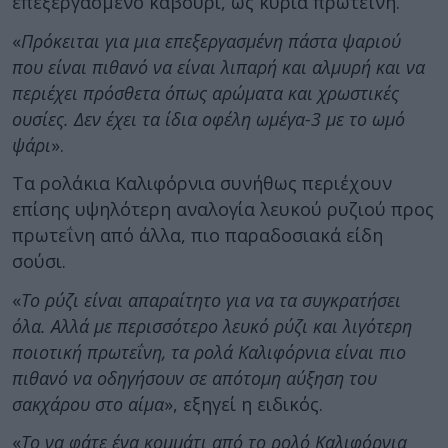
επεξεργασμένο καβούρι, ως κύρια πρωτεΐνη.
«
Πρόκειται για μια επεξεργασμένη πάστα ψαριού
που είναι πιθανό να είναι λιπαρή και αλμυρή και να
περιέχει πρόσθετα όπως αρώματα και χρωστικές
ουσίες. Δεν έχει τα ίδια οφέλη ωμέγα-3 με το ωμό
ψάρι
».
Τα ρολάκια Καλιφόρνια συνήθως περιέχουν
επίσης υψηλότερη αναλογία λευκού ρυζιού προς
πρωτεΐνη από άλλα, πιο παραδοσιακά είδη
σούσι.
«
Το ρύζι είναι απαραίτητο για να τα συγκρατήσει
όλα. Αλλά με περισσότερο λευκό ρύζι και λιγότερη
ποιοτική πρωτεΐνη, τα ρολά Καλιφόρνια είναι πιο
πιθανό να οδηγήσουν σε απότομη αύξηση του
σακχάρου στο αίμα
», εξηγεί η ειδικός.
«
Το να φάτε ένα κομμάτι από το ρολό Καλιφόρνια