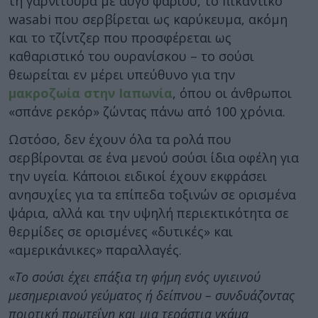
τη γαρνιτούρα με αυγό ψαριού, το πικάντικο
wasabi που σερβίρεται ως καρύκευμα, ακόμη
και το τζίντζερ που προσφέρεται ως
καθαριστικό του ουρανίσκου – το σούσι
θεωρείται εν μέρει υπεύθυνο για την
μακροζωία στην Ιαπωνία
, όπου οι άνθρωποι
«σπάνε ρεκόρ» ζώντας πάνω από 100 χρόνια.
Ωστόσο, δεν έχουν όλα τα ρολά που
σερβίρονται σε ένα μενού σούσι ίδια οφέλη για
την υγεία. Κάποιοι ειδικοί έχουν εκφράσει
ανησυχίες για τα επίπεδα τοξινών σε ορισμένα
ψάρια, αλλά και την υψηλή περιεκτικότητα σε
θερμίδες σε ορισμένες «δυτικές» και
«αμερικάνικες» παραλλαγές.
«
Το σούσι έχει επάξια τη φήμη ενός υγιεινού
μεσημεριανού γεύματος ή δείπνου – συνδυάζοντας
ποιοτική πρωτεΐνη και μια τεράστια γκάμα