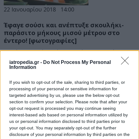
22 Ιανουαρίου 2018
14:00
Έφαγε σούσι και ανέπτυξε σκουλήκι-
παράσιτο μήκους μισού μέτρου στο
έντερο! [φωτογραφίες]
Η λοίμωξη από ταινία σκουλήκι (εντερικό
παράσιτο) από την κατανάλωση σούσι είναι
iatropedia.gr -
Do Not Process My Personal
Information
πλέον, περισσότερο από ποτέ άλλοτε, συχνό
φαινόμενο....
If you wish to opt-out of the sale, sharing to third parties, or
processing of your personal or sensitive information for
targeted advertising by us, please use the below opt-out
section to confirm your selection. Please note that after your
opt-out request is processed you may continue seeing
interest-based ads based on personal information utilized by
us or personal information disclosed to third parties prior to
your opt-out. You may separately opt-out of the further
disclosure of your personal information by third parties on the