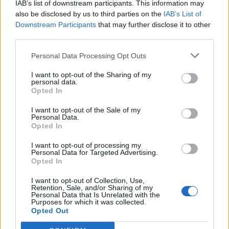
13 Μαΐου 2017
16:00
IAB’s list of downstream participants. This information may
also be disclosed by us to third parties on the
IAB’s List of
Προσοχή στο σούσι: Για άμεσο κίνδυνο
Downstream Participants
that may further disclose it to other
third parties.
προειδοποιούν οι επιστήμονες
Personal Data Processing Opt Outs
Προειδοποίηση προς τους λάτρεις του σούσι
απευθύνουν γιατροί στη Βρετανία, οι οποίοι
I want to opt-out of the Sharing of my
personal data.
επισημαίνουν τους κινδύνους από την κατάποση
Opted In
παρασίτων...
I want to opt-out of the Sale of my
Personal Data.
Opted In
I want to opt-out of processing my
Personal Data for Targeted Advertising.
Opted In
I want to opt-out of Collection, Use,
Retention, Sale, and/or Sharing of my
Personal Data that Is Unrelated with the
25 Ιουνίου 2013
06:00
Purposes for which it was collected.
Opted Out
Γιατί οι Ιάπωνες δεν παχαίνουν;