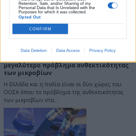
Retention, Sale, and/or Sharing of my
Personal Data that Is Unrelated with the
Purposes for which it was collected.
Opted Out
CONFIRM
08 Νοεμβρίου 2018
13:31
Data Deletion
Data Access
Privacy Policy
ΟΟΣΑ: Ελλάδα και Ιταλία οι χώρες με το
μεγαλύτερο πρόβλημα ανθεκτικότητας
των μικροβίων
Η Ελλάδα και η Ιταλία είναι οι δύο χώρες του
ΟΟΣΑ όπου το πρόβλημα της ανθεκτικότητας
των μικροβίων στα...