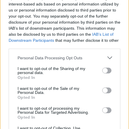
interest-based ads based on personal information utilized by
us or personal information disclosed to third parties prior to
your opt-out. You may separately opt-out of the further
disclosure of your personal information by third parties on the
IAB’s list of downstream participants. This information may
also be disclosed by us to third parties on the
IAB’s List of
Downstream Participants
that may further disclose it to other
third parties.
15 Μαρτίου 2019
13:57
Personal Data Processing Opt Outs
ΠΟΕΔΗΝ: Από έλλειψη προσωπικού, οι
I want to opt-out of the Sharing of my
personal data.
θάνατοι στα νοσοκομεία από λοιμώξεις
Opted In
Απάντηση σε ΚΕΕΛΠΝΟ και Υπουργείο Υγείας για
I want to opt-out of the Sale of my
Personal Data.
τους 1.627 νεκρούς κάθε χρόνο από
Opted In
πολυανθεκτικά μικρόβια, δίνει σήμερα με
I want to opt-out of processing my
ανακοίνωσή...
Personal Data for Targeted Advertising.
Opted In
I want to opt-out of Collection, Use,