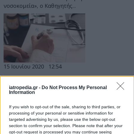
νοσοκομεία», ο Καθηγητής...
15 Ιουνίου 2020
12:54
Γιατροί ΕΟΠΥΥ: Τέλος στην αναδρομική
συνταγογράφηση για τη χορήγηση
iatropedia.gr -
Do Not Process My Personal
Information
αντιβιοτικών
Τη συμμόρφωση των γιατρών και των πολιτών
If you wish to opt-out of the sale, sharing to third parties, or
processing of your personal or sensitive information for
στον νέο νόμο για την υποχρεωτική
targeted advertising by us, please use the below opt-out
συνταγογράφηση των αντιβιοτικών εφιστά η
section to confirm your selection. Please note that after your
Ένωση...
opt-out request is processed you may continue seeing