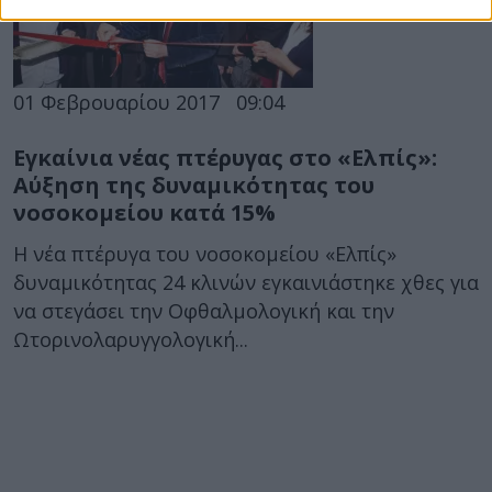
01 Φεβρουαρίου 2017
09:04
Εγκαίνια νέας πτέρυγας στο «Ελπίς»:
Αύξηση της δυναμικότητας του
νοσοκομείου κατά 15%
Η νέα πτέρυγα του νοσοκομείου «Ελπίς»
δυναμικότητας 24 κλινών εγκαινιάστηκε χθες για
να στεγάσει την Οφθαλμολογική και την
Ωτορινολαρυγγολογική...