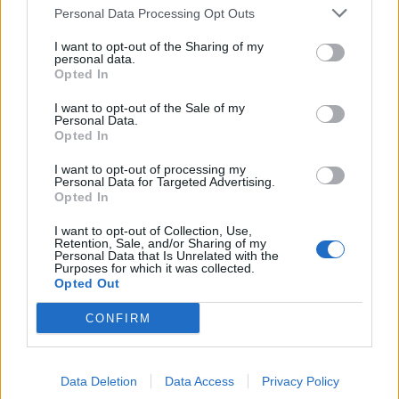
Personal Data Processing Opt Outs
I want to opt-out of the Sharing of my
personal data.
Opted In
I want to opt-out of the Sale of my
Personal Data.
Opted In
20 Μαρτίου 2019
11:22
I want to opt-out of processing my
Personal Data for Targeted Advertising.
Μπήκαν «ποντικοί» στο νοσοκομείο
Opted In
ΕΛΠΙΣ – Τι λέει η ΠΟΕΔΗΝ
I want to opt-out of Collection, Use,
Retention, Sale, and/or Sharing of my
Σύμφωνα με σημερινή ανακοίνωση της ΠΟΕΔΗΝ,
Personal Data that Is Unrelated with the
Purposes for which it was collected.
άγνωστοι έκλεψαν χθες τα ξημερώματα το
Opted Out
εκκλησάκι του Νοσοκομείου "ΕΛΠΙΣ".
CONFIRM
Data Deletion
Data Access
Privacy Policy