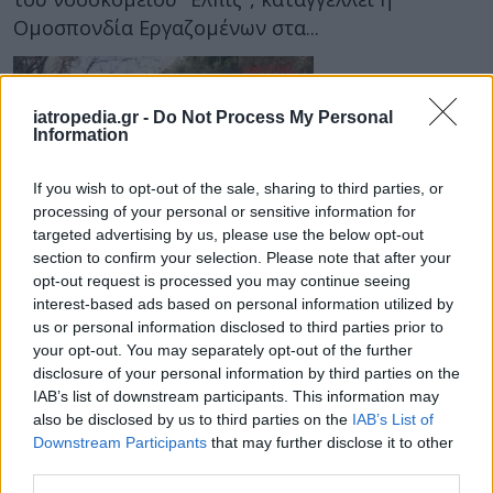
Ομοσπονδία Εργαζομένων στα...
iatropedia.gr -
Do Not Process My Personal
Information
If you wish to opt-out of the sale, sharing to third parties, or
processing of your personal or sensitive information for
targeted advertising by us, please use the below opt-out
20 Μαρτίου 2019
17:15
section to confirm your selection. Please note that after your
opt-out request is processed you may continue seeing
Ο διοικητής του «Ελπίς» για κλοπή
interest-based ads based on personal information utilized by
us or personal information disclosed to third parties prior to
εκκλησίας: «Δεν με ενημέρωσε ο
your opt-out. You may separately opt-out of the further
ιερέας»
disclosure of your personal information by third parties on the
IAB’s list of downstream participants. This information may
Δεν έλαβε καμμία επισημη ενημέρωση για την
also be disclosed by us to third parties on the
IAB’s List of
υπόθεση κλοπής στο παρεκκλήσι του Αγ.
Downstream Participants
that may further disclose it to other
Κωνσταντίνου και Ελένης που βρίσκεται στον...
third parties.