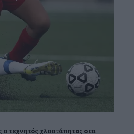
ς ο τεχνητός χλοοτάπητας στα