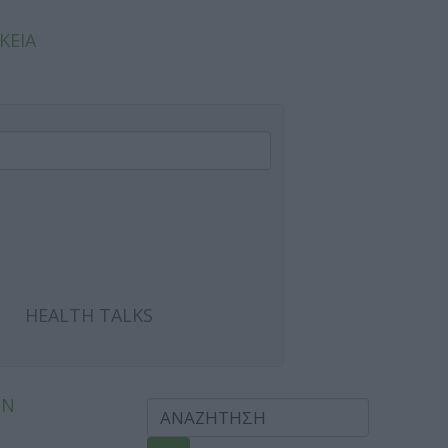
ΚΕΙΑ
HEALTH TALKS
ΩΝ