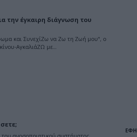
ια την έγκαιρη διάγνωση του
ωμα και ΣυνεχίΖω να Ζω τη Ζωή μου", ο
ίνου-ΑγκαλιάΖΩ με...
σετε;
ΕΦΗ
ς του ανοσοποιητικού συστήματος.