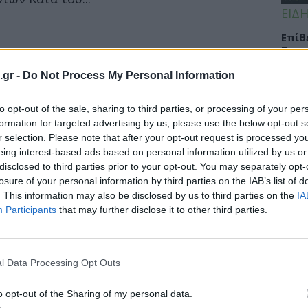
ΕΙΔΗ
Eπίθ
Σταυ
μαλλ
.gr -
Do Not Process My Personal Information
to opt-out of the sale, sharing to third parties, or processing of your per
formation for targeted advertising by us, please use the below opt-out s
ΕΙΔΗ
r selection. Please note that after your opt-out request is processed y
eing interest-based ads based on personal information utilized by us or
Νοσο
disclosed to third parties prior to your opt-out. You may separately opt-
α το λέμφωμα που «χτυπάει» 2500
τομο
losure of your personal information by third parties on the IAB’s list of
λειτ
. This information may also be disclosed by us to third parties on the
IA
Αυγ
Participants
that may further disclose it to other third parties.
ωμα και ΣυνεχίΖω να Ζω τη Ζωή μου", ο
ίνου-ΑγκαλιάΖΩ με...
l Data Processing Opt Outs
ΕΙΔΗ
Αλτσ
o opt-out of the Sharing of my personal data.
εφαρ