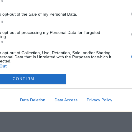
In
την 
o opt-out of the Sale of my Personal Data.
In
to opt-out of processing my Personal Data for Targeted
ing.
ή ∆ότη Μυελού των Οστών –
In
 συμμετοχή του Μιχάλη
o opt-out of Collection, Use, Retention, Sale, and/or Sharing
ersonal Data that Is Unrelated with the Purposes for which it
lected.
Out
ζει την Παγκόσµια Ηµέρα Εθελοντή ∆ότη
κε φέτος, για πρώτη...
CONFIRM
Data Deletion
Data Access
Privacy Policy