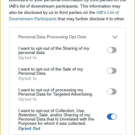
IAB’s list of downstream participants. This information may
Γονίδιο σκοτώνει “εκ των έσω” τα
also be disclosed by us to third parties on the
IAB’s List of
Downstream Participants
that may further disclose it to other
καρκινικά κύτταρα
third parties.
Ένα νέο μεταλλαγμένο γονίδιο που
Personal Data Processing Opt Outs
ανακαλύφθηκε, όταν εκφράζεται στα καρκινικά
κύτταρα, σταματά μόνιμα τον πολλαπλασιασμό
I want to opt-out of the Sharing of my
personal data.
τους και τα απενεργοποιεί....
Opted In
I want to opt-out of the Sale of my
Personal Data.
Opted In
I want to opt-out of processing my
Personal Data for Targeted Advertising.
Opted In
I want to opt-out of Collection, Use,
Retention, Sale, and/or Sharing of my
11 Μαΐου 2012
08:00
Personal Data that Is Unrelated with the
Purposes for which it was collected.
Opted Out
Οι παρενέργειες της χημειοθεραπείας