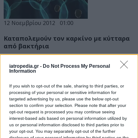
12 Νοεμβρίου 2012
01:00
Καταπολεμούν τον καρκίνο με κύτταρα
από βακτήρια
Οι επιστήμονες δεν σταματάνε ποτέ να
προσπαθούν να βρουν τη λύση, το φάρμακο που
iatropedia.gr -
Do Not Process My Personal
Information
θα νικήσει τον καρκίνο. Δοκιμάζουν...
If you wish to opt-out of the sale, sharing to third parties, or
processing of your personal or sensitive information for
targeted advertising by us, please use the below opt-out
section to confirm your selection. Please note that after your
opt-out request is processed you may continue seeing
interest-based ads based on personal information utilized by
us or personal information disclosed to third parties prior to
your opt-out. You may separately opt-out of the further
02 Αυγούστου 2012
00:00
disclosure of your personal information by third parties on the