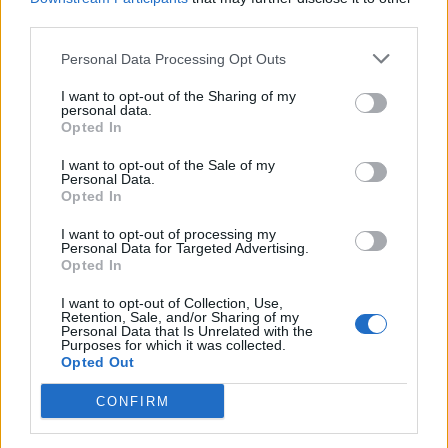
third parties.
Δραματική έκκληση προς την Υφυπουργό Υγείας
Φωτεινή Σκοπούλη κάνει ο Διευθυντής της
Personal Data Processing Opt Outs
Ιατρικής Υπηρεσίας του Τζανίου που έχει και...
I want to opt-out of the Sharing of my
personal data.
Opted In
I want to opt-out of the Sale of my
Personal Data.
Opted In
I want to opt-out of processing my
Personal Data for Targeted Advertising.
Opted In
22 Νοεμβρίου 2012
13:48
I want to opt-out of Collection, Use,
Retention, Sale, and/or Sharing of my
Η κρίση τρώει και τον ΟΚΑΝΑ!
Personal Data that Is Unrelated with the
Purposes for which it was collected.
Τελείωσαν και οι σύριγγες
Opted Out
Ότι η οικονομική κρίση θα χτυπούσε ακόμη και
CONFIRM
τα προγράμματα κατά των ναρκωτικών από τα