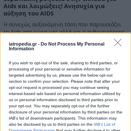
Aids και λοιμώξεις! Ανησυχία για
αύξηση του AIDS
Η συνεχώς αυξανόμενη τάση που παρουσιάζει
το Aids στη χώρα μας αλλά και η ανθεκτικότητα
των μικροβίων έναντι των...
iatropedia.gr -
Do Not Process My Personal
Information
If you wish to opt-out of the sale, sharing to third parties, or
processing of your personal or sensitive information for
targeted advertising by us, please use the below opt-out
section to confirm your selection. Please note that after your
opt-out request is processed you may continue seeing
interest-based ads based on personal information utilized by
23 Νοεμβρίου 2012
07:36
us or personal information disclosed to third parties prior to
your opt-out. You may separately opt-out of the further
Σκοτώνουν και τους ασθενείς με Aids!
disclosure of your personal information by third parties on the
IAB’s list of downstream participants. This information may
Χωρίς φάρμακα το Τζάνειο λόγω
also be disclosed by us to third parties on the
IAB’s List of
έλλειψης ρευστού
Downstream Participants
that may further disclose it to other