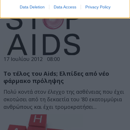
οποία βασανίζονται εκατοντάδες παιδιά,...
Data Deletion
Data Access
Privacy Policy
17 Ιουλίου 2012
08:00
Το τέλος του Aids; Ελπίδες από νέο
φάρμακο πρόληψης
Πολύ κοντά στον έλεγχο της ασθένειας που έχει
σκοτώσει από τη δεκαετία του ’80 εκατομμύρια
ανθρώπους και έχει τρομοκρατήσει...