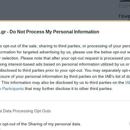
ΕΙΔΗ
Γεωρ
συνδ
«διά
.gr -
Do Not Process My Personal Information
ευχα
to opt-out of the sale, sharing to third parties, or processing of your per
formation for targeted advertising by us, please use the below opt-out s
ΑΟΚ: Έφτασε στην Ελλάδα το
r selection. Please note that after your opt-out request is processed y
ΥΓΕΙ
υς 2 τραυματίες – Με οίδημα στον
eing interest-based ads based on personal information utilized by us or
disclosed to third parties prior to your opt-out. You may separately opt-
Το φ
losure of your personal information by third parties on the IAB’s list of
πάρε
κάφος του ΕΚΑΒ αναχώρησε από την
. This information may also be disclosed by us to third parties on the
IA
αλλε
Participants
that may further disclose it to other third parties.
α, μεταφέροντας τους 2 τραυματίες.
l Data Processing Opt Outs
ΥΓΕΙ
Tanm
o opt-out of the Sharing of my personal data.
προε