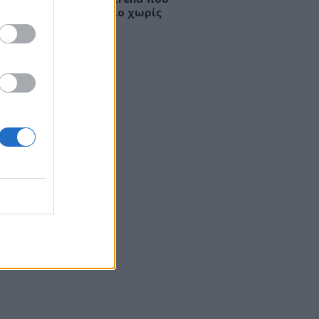
νει τη Gen Z στον ήλιο χωρίς
λιακό