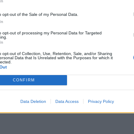
In
στέλ
αντη
o opt-out of the Sale of my Personal Data.
In
to opt-out of processing my Personal Data for Targeted
: Απογειώθηκε το αεροπλάνο του
ing.
ι δύο τραυματίες
In
 νοσηλευόμενος στη Ρουμανία, μετά από
o opt-out of Collection, Use, Retention, Sale, and/or Sharing
ersonal Data that Is Unrelated with the Purposes for which it
ηκε.
lected.
Out
CONFIRM
Data Deletion
Data Access
Privacy Policy