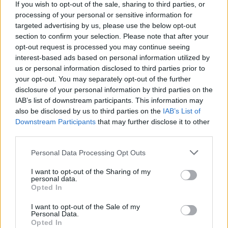
If you wish to opt-out of the sale, sharing to third parties, or
Η μελέτη διαπίστωσε ότι
οι άνδρες είναι πιο
processing of your personal or sensitive information for
δυστυχισμένοι όταν είναι ελεύθεροι
, κάτι
targeted advertising by us, please use the below opt-out
που «μπορεί να είναι μια ακριβής αναγνώριση
section to confirm your selection. Please note that after your
ότι έχουν περισσότερα να κερδίσουν από μία
opt-out request is processed you may continue seeing
interest-based ads based on personal information utilized by
σχέση από ό,τι οι γυναικες».
us or personal information disclosed to third parties prior to
your opt-out. You may separately opt-out of the further
Δείτε επίσης: Οι εργένηδες έχουν
disclosure of your personal information by third parties on the
IAB’s list of downstream participants. This information may
80% περισσότερες πιθανότητες να
also be disclosed by us to third parties on the
IAB’s List of
εμφανίσουν κατάθλιψη από τους
Downstream Participants
that may further disclose it to other
παντρεμένους [μελέτη]
third parties.
Personal Data Processing Opt Outs
Φωτογραφία iStock
I want to opt-out of the Sharing of my
personal data.
Opted In
I want to opt-out of the Sale of my
Personal Data.
Opted In