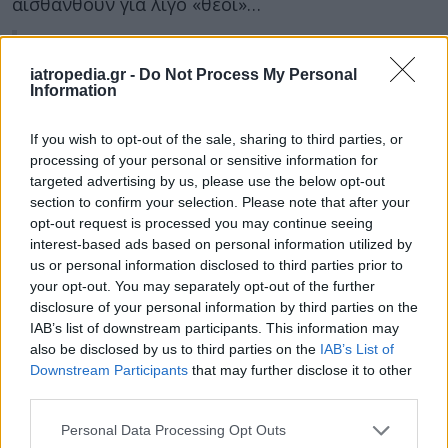
αισθανθούν για λίγο «θεοί»…
Δείτε επίσης: Ο ναρκισσισμός
iatropedia.gr -
Do Not Process My Personal
υποχωρεί με την ηλικία, δείχνει
Information
νέα μελέτη
If you wish to opt-out of the sale, sharing to third parties, or
processing of your personal or sensitive information for
Είστε επιρρεπείς σε συναισθηματικά μη
targeted advertising by us, please use the below opt-out
section to confirm your selection. Please note that after your
διαθέσιμους ανθρώπους
opt-out request is processed you may continue seeing
interest-based ads based on personal information utilized by
Υπάρχει μια κατηγορία ανθρώπων – άνδρες και
us or personal information disclosed to third parties prior to
γυναίκες, αλλά πιο συχνά γυναίκες – που
your opt-out. You may separately opt-out of the further
ελκύονται πολύ από συναισθηματικά μη
disclosure of your personal information by third parties on the
διαθέσιμους συντρόφους. Συνήθως, ο
IAB’s list of downstream participants. This information may
υποκείμενος λόγος είναι μια πρώιμη παιδική
also be disclosed by us to third parties on the
IAB’s List of
Downstream Participants
that may further disclose it to other
εμπειρία, ίσως ένας μη διαθέσιμος γονέας.
third parties.
«Ψάχνουν» υποσυνείδητα ένα άτομο με τα ίδια
χαρακτηριστικά με αυτό που τους πλήγωσε στην
Personal Data Processing Opt Outs