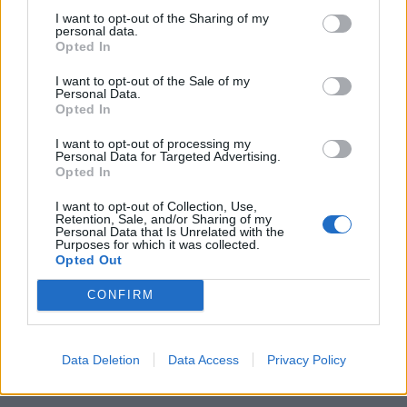
παιδική ηλικία, ελπίζοντας ότι αυτή τη φορά θα
I want to opt-out of the Sharing of my
είναι καλύτερα και μπορούν να «τα
personal data.
Opted In
καταφέρουν». Στην πραγματικότητα είναι πιο
πιθανό να υποφέρουν ξανά.
I want to opt-out of the Sale of my
Personal Data.
Opted In
Μερικές φορές οι άνθρωποι κάνουν αυτό που
λέμε επιλογές που βασίζονται σε μοτίβα –
I want to opt-out of processing my
Personal Data for Targeted Advertising.
επιλογές που βασίζονται στο τι τους συνέβη στο
Opted In
παρελθόν – με ποιον επιλέγουν να είναι μαζί.
Αυτοί οι άνθρωποι κινδυνεύουν περισσότερο να
I want to opt-out of Collection, Use,
Retention, Sale, and/or Sharing of my
έρθουν αντιμέτωποι με απιστία από τον
Personal Data that Is Unrelated with the
Purposes for which it was collected.
σύντροφό τους.
Opted Out
Πηγή:
The Telegraph
/ Φωτογραφία iStock
CONFIRM
Data Deletion
Data Access
Privacy Policy