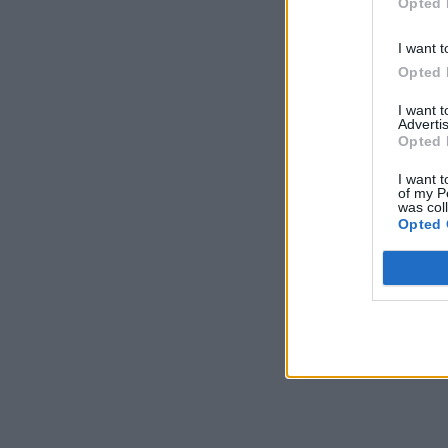
Opted 
I want t
Opted 
I want 
Advertis
Opted 
I want t
of my P
was col
Opted 