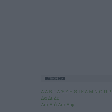
IATROPEDIA
A
Α
Β
Γ
Δ
Έ
Ζ
Η
Θ
Ι
Κ
Λ
Μ
Ν
Ο
Π
Δα
Δι
Δυ
Διά
Διό
Δισ
Διφ