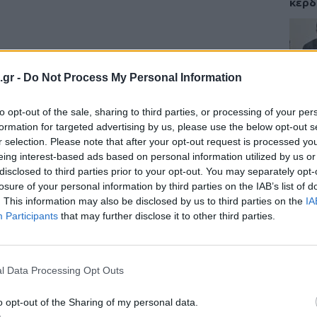
κερδ
ΕΙΔΗ
.gr -
Do Not Process My Personal Information
Γεωρ
to opt-out of the sale, sharing to third parties, or processing of your per
συνδ
«διά
formation for targeted advertising by us, please use the below opt-out s
ευχα
r selection. Please note that after your opt-out request is processed y
eing interest-based ads based on personal information utilized by us or
disclosed to third parties prior to your opt-out. You may separately opt-
losure of your personal information by third parties on the IAB’s list of
. This information may also be disclosed by us to third parties on the
IA
ΥΓΕΙ
Participants
that may further disclose it to other third parties.
Το φ
πάρε
αλλε
l Data Processing Opt Outs
o opt-out of the Sharing of my personal data.