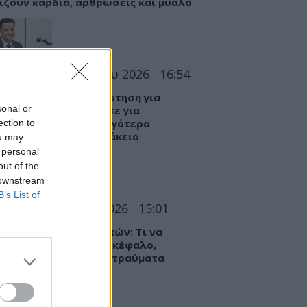
ίζουν καρδιά, αρθρώσεις και μυαλό
ΣΕΙΣ
08 Αυγούστου 2026
16:54
γιάδης: Αιχμηρή ανάρτηση για
sonal or
ικαλιστή που μιλούσε για
λυση» του ΕΣΥ και αργότερα
ection to
ρίστησε το Μποδοσάκειο
ou may
 personal
out of the
 downstream
B’s List of
Α
08 Αυγούστου 2026
15:01
αρμακείο των διακοπών: Τι να
τε μαζί σας για πονοκέφαλο,
ργίες, δυσπεψία και τραύματα