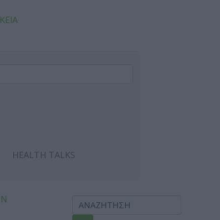
ΚΕΙΑ
HEALTH TALKS
ΩΝ