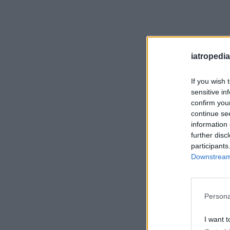
iatropedia
If you wish 
sensitive in
confirm you
continue se
information 
further disc
participants
Downstream 
Persona
I want t