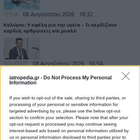
ΥΓΕΙΑ
08 Αυγούστου 2026
18:32
Κολύμπι: 9 οφέλη για την υγεία – Τι κερδίζουν
καρδιά, αρθρώσεις και μυαλό
ΕΙΔΗΣΕΙΣ
08 Αυγούστου 2026
16:54
Γεωργιάδης: Αιχμηρή ανάρτηση για συνδικαλιστή που
iatropedia.gr -
Do Not Process My Personal
μιλούσε για «διάλυση» του ΕΣΥ και αργότερα
Information
ευχαρίστησε το Μποδοσάκειο
If you wish to opt-out of the sale, sharing to third parties, or
processing of your personal or sensitive information for
targeted advertising by us, please use the below opt-out
ΥΓΕΙΑ
section to confirm your selection. Please note that after your
08 Αυγούστου 2026
15:01
opt-out request is processed you may continue seeing
Το φαρμακείο των διακοπών: Τι να πάρετε μαζί σας
interest-based ads based on personal information utilized by
για πονοκέφαλο, αλλεργίες, δυσπεψία και τραύματα
us or personal information disclosed to third parties prior to