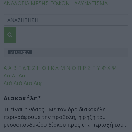
ΑΝΑΛΟΓΙΑ ΜΕΣΗΣ ΓΟΦΩΝ
ΑΔΥΝΑΤΙΣΜΑ
IATROPEDIA
A
Α
Β
Γ
Δ
Έ
Ζ
Η
Θ
Ι
Κ
Λ
Μ
Ν
Ο
Π
Ρ
Σ
Τ
Υ
Φ
Χ
Ψ
Δα
Δι
Δυ
Διά
Διό
Δισ
Διφ
Δισκοκήλη*
Τι είναι η νόσος Με τον όρο δισκοκήλη
περιγράφουμε την προβολή, ή ρήξη του
μεσοσπονδυλίου δίσκου προς την περιοχή του…