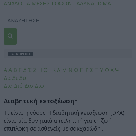
ΑΝΑΛΟΓΙΑ ΜΕΣΗΣ ΓΟΦΩΝ
ΑΔΥΝΑΤΙΣΜΑ
IATROPEDIA
A
Α
Β
Γ
Δ
Έ
Ζ
Η
Θ
Ι
Κ
Λ
Μ
Ν
Ο
Π
Ρ
Σ
Τ
Υ
Φ
Χ
Ψ
Δα
Δι
Δυ
Διά
Διό
Δισ
Διφ
Διαβητική κετοξέωση*
Τι είναι η νόσος Η διαβητική κετοξέωση (DKA)
είναι μία δυνητικά απειλητική για τη ζωή
επιπλοκή σε ασθενείς με σακχαρώδη…