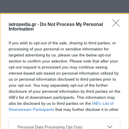
ΡΟΗ ΕΙΔΗΣΕΩΝ
iatropedia.gr -
Do Not Process My Personal
Information
If you wish to opt-out of the sale, sharing to third parties, or
processing of your personal or sensitive information for
ΥΓΕΙΑ
07 Αυγούστου 2026
20:01
targeted advertising by us, please use the below opt-out
section to confirm your selection. Please note that after your
Καύσωνας: Οι κίνδυνοι για όσους κάνουν θεραπεία
opt-out request is processed you may continue seeing
για διαβήτη και παχυσαρκία
interest-based ads based on personal information utilized by
us or personal information disclosed to third parties prior to
your opt-out. You may separately opt-out of the further
disclosure of your personal information by third parties on the
IAB’s list of downstream participants. This information may
ΕΙΔΗΣΕΙΣ
07 Αυγούστου 2026
19:33
also be disclosed by us to third parties on the
IAB’s List of
ΙΣΑ: «Καμπανάκι» για τον ιό του Δυτικού Νείλου στην
Downstream Participants
that may further disclose it to other
Αττική – Τι ζητά από τις Αρχές
third parties.
Personal Data Processing Opt Outs