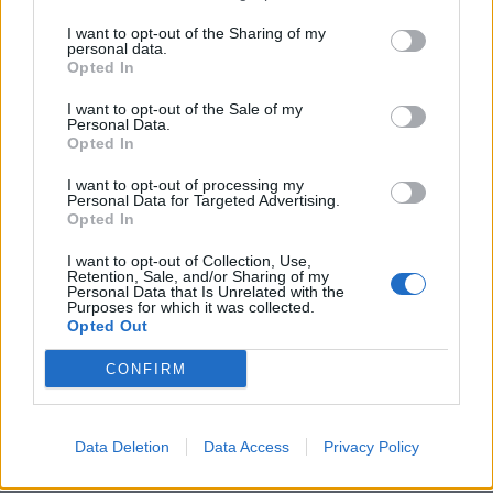
I want to opt-out of the Sharing of my
personal data.
ΔΙΑΤΡΟΦΗ
07 Αυγούστου 2026
19:06
Opted In
Κεχρί: Πώς μια ενισχυμένη ποικιλία μπορεί να
I want to opt-out of the Sale of my
«γεμίσει» σίδηρο τα παιδιά, χωρίς παρενέργειες
Personal Data.
Opted In
I want to opt-out of processing my
Personal Data for Targeted Advertising.
Opted In
I want to opt-out of Collection, Use,
Retention, Sale, and/or Sharing of my
Personal Data that Is Unrelated with the
Purposes for which it was collected.
Opted Out
CONFIRM
Data Deletion
Data Access
Privacy Policy