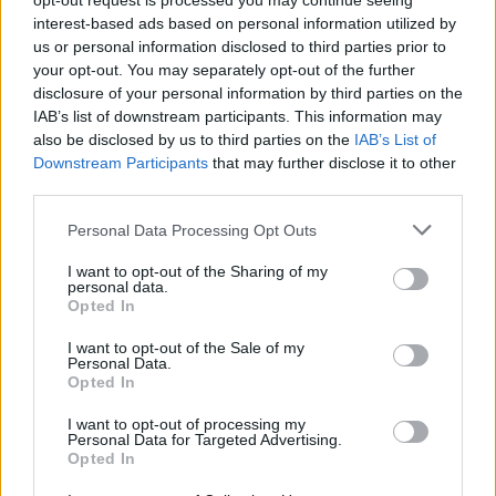
opt-out request is processed you may continue seeing
interest-based ads based on personal information utilized by
us or personal information disclosed to third parties prior to
Σύμφωνα με την ΠΟΕΔΗΝ, η διαθεσιμότητα των
your opt-out. You may separately opt-out of the further
κλινών ΜΕΘ της Κεντρικής Μακεδονίας είναι η
disclosure of your personal information by third parties on the
εξής:
IAB’s list of downstream participants. This information may
also be disclosed by us to third parties on the
IAB’s List of
ΑΧΕΠΑ κατειλημμένες 40 στις 40,
Downstream Participants
that may further disclose it to other
(αναμενόταν να λειτουργήσουν 6 ακόμη
third parties.
κλίνες στη Στεφανιαία Μονάδα εντός της
Personal Data Processing Opt Outs
ημέρας. Τα έκτακτα σοβαρά καρδιολογικά
περιστατικά μεταφέρονται στον ιδιωτικό
I want to opt-out of the Sharing of my
personal data.
τομέα)
Opted In
ΠΑΠΑΝΙΚΟΛΑΟΥ 43 κατειλημμένες στις 43
I want to opt-out of the Sale of my
ΓΕΝΝΗΜΑΤΑΣ 17 στις 17
Personal Data.
Opted In
ΑΓΙΟΣ ΔΗΜΗΤΡΙΟΣ 8 στις 8
ΠΑΠΑΓΕΩΡΓΙΟΥ 39 στις 39
I want to opt-out of processing my
Personal Data for Targeted Advertising.
ΑΓΙΟΣ ΠΑΥΛΟΣ 7 στις 7
Opted In
ΣΤΡΑΤΙΩΤΙΚΟ 10 στις 10.