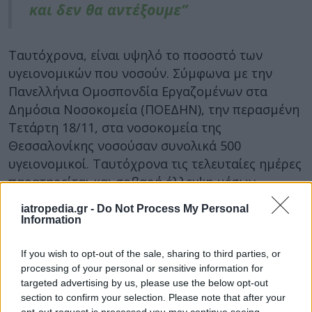
και δεν θα αντέξουμε”
Ταυτόχρονα, είναι υψηλό το ποσοστό των
υγειονομικών που νοσούν. Σύμφωνα με την
Πανελλήνια Ομοσπονδία Εργαζομένων στα
Δημόσια Νοσοκομεία (ΠΟΕΔΗΝ), την περασμένη
Τετάρτη 18/11, στα νοσοκομεία της
Θεσσαλονίκης νοσούσαν συνολικά 500
υγειονομικοί. Ταυτόχρονα τις τελευταίες ημέρες
παρατηρείται και σοβαρή έλλειψη μέσων
ατομικής προστασίας και υλικών.
iatropedia.gr -
Do Not Process My Personal
Information
Δείτε επίσης –
Κορονοϊός: Με …
If you wish to opt-out of the sale, sharing to third parties, or
σακούλες σκουπιδιών αντί για
processing of your personal or sensitive information for
ποδονάρια – Τελειώνουν τα υλικά
targeted advertising by us, please use the below opt-out
section to confirm your selection. Please note that after your
προστασίας στη Θεσσαλονίκη